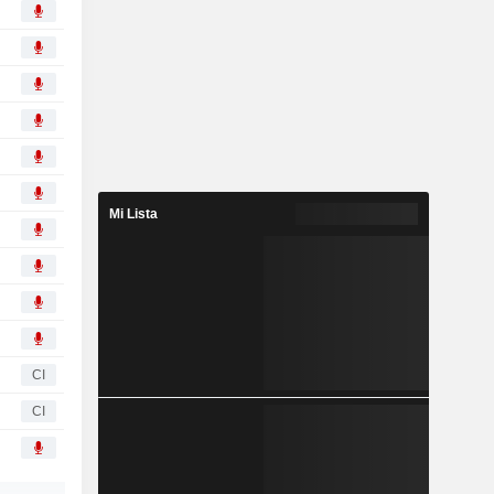
Mi Lista
CI
CI