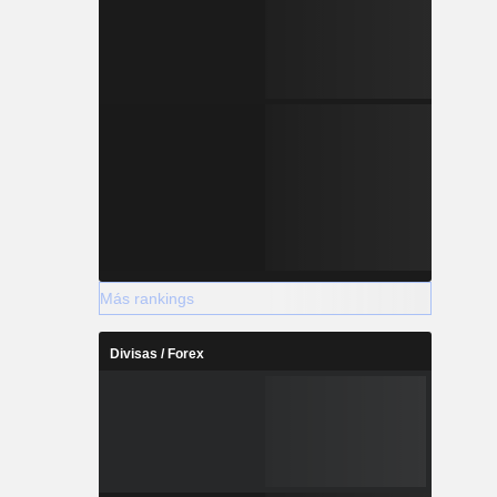
Más rankings
Divisas / Forex