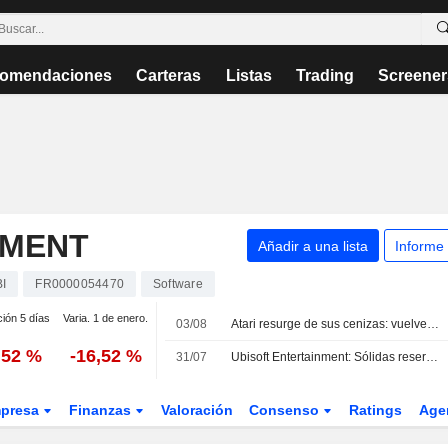
omendaciones
Carteras
Listas
Trading
Screener
NMENT
Añadir a una lista
Informe
I
FR0000054470
Software
ción 5 días
Varia. 1 de enero.
03/08
Atari resurge de sus cenizas: vuelve a beneficios con sus mayores ingresos en una década
,52 %
-16,52 %
31/07
Ubisoft Entertainment: Sólidas reservas netas en el primer trimestre fiscal, pero perspectivas decepcionantes
presa
Finanzas
Valoración
Consenso
Ratings
Age