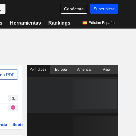
Conéctate
Suscribirse
s
Herramientas
Rankings
Edición España
Índices
Europa
América
Asia
 en PDF
RE
nda
Sector
Derivados
ETFs