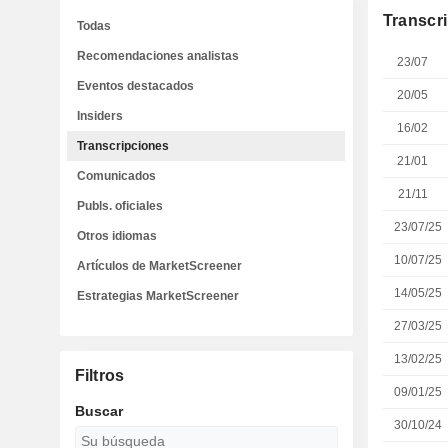
Transcr
Todas
Recomendaciones analistas
23/07
Eventos destacados
20/05
Insiders
16/02
Transcripciones
21/01
Comunicados
21/11
Publs. oficiales
23/07/25
Otros idiomas
10/07/25
Artículos de MarketScreener
14/05/25
Estrategias MarketScreener
27/03/25
13/02/25
Filtros
09/01/25
Buscar
30/10/24