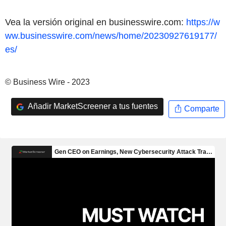
Vea la versión original en businesswire.com:
https://w
ww.businesswire.com/news/home/20230927619177/
es/
© Business Wire - 2023
Añadir MarketScreener a tus fuentes
Comparte