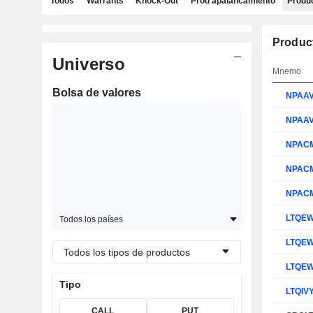
Todos
Warrants
Knock-Out
Prod apalancamiento
Produc
Produc
Universo
Mnemo
Bolsa de valores
NPAA
NPAA
NPAC
NPAC
NPAC
LTQE
Todos los países
LTQE
Todos los tipos de productos
LTQE
Tipo
LTQIV
CALL
PUT