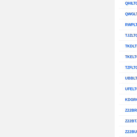
QHILT
QWGL
RWPL
TJZLT
TKDL
TKEL
TZFLT
UBBL
UFEL
KDGR
Z22B
Z22BT
Z22B