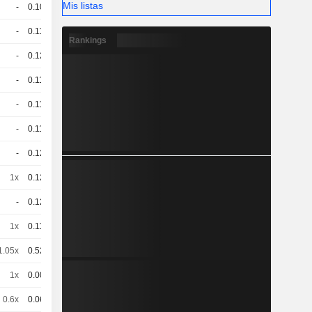
Mis listas
-
0.109
77.74 / 78.52
-
0.115
77.64 / 78.42
Rankings
-
0.125
77.29 / 78.07
-
0.114
88.81 / 89.61
-
0.119
88.09 / 88.89
-
0.119
80.96 / 81.76
-
0.122
99.62 / 100.05
1x
0.122
99.62 / 99.7
-
0.125
98.93 / 99.73
1x
0.118
95.62 / 96.42
1.05x
0.525
115.69 / 118.3
1x
0.008
103.62 / 104.68
0.6x
0.064
102.42 / 103.47