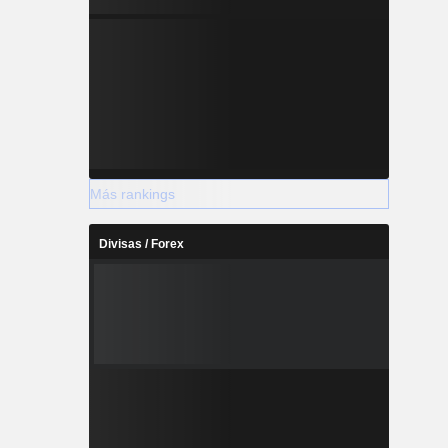
Más rankings
Divisas / Forex