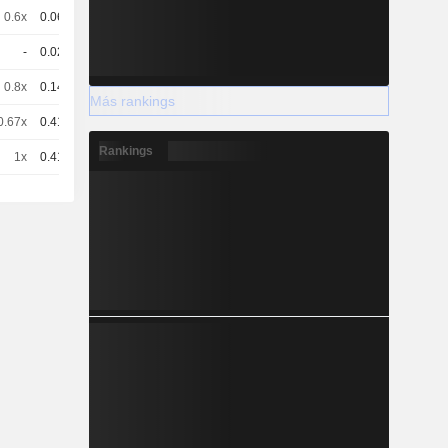
0.6x
0.064
104.35 / 105.41
-
0.025
102.07 / 99.05
0.8x
0.149
144.15 / 145.31
Más rankings
0.67x
0.413
146.39 / 147.57
Rankings
1x
0.415
106.47 / 107.33