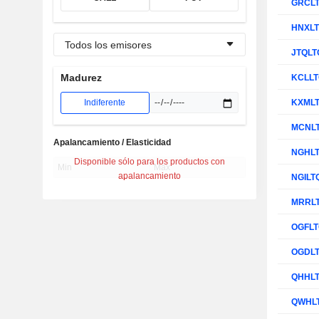
GRCL
HNXL
Todos los emisores
JTQLT
Madurez
KCLL
Indiferente
KXML
MCNL
Apalancamiento / Elasticidad
NGHL
Disponible sólo para los productos con
apalancamiento
NGILT
MRRL
OGFL
OGDL
QHHL
QWHL