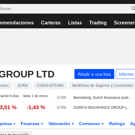
omendaciones
Carteras
Listas
Trading
Screener
 GROUP LTD
Añadir a una lista
Informe
iones
ZURN
CH0011075394
Multilínea de Seguros y Corredores
iación 5 días
Varia. 1 de enero.
07/08
Berenberg: Zurich Insurance podría elevar su dividendo tras superar previsiones en el primer semestre
-3,51 %
-1,43 %
07/08
ZURICH INSURANCE GROUP LTD : Obtiene una recomendación de compra de RBC
presa
Finanzas
Valoración
Consenso
Ratings
A