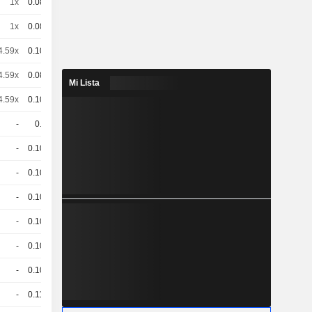
1x
0.081
103.22 / 104.05
1x
0.084
102.16 / 102.98
4.59x
0.101
104.42 / 95.51
4.59x
0.086
95.7 / 89.67
Mi Lista
4.59x
0.103
101.23 / 102.04
-
0.1
95.75 / 96.55
-
0.109
87.62 / 88.42
-
0.109
76.47 / 77.24
-
0.105
87.72 / 88.52
-
0.101
88.8 / 89.6
-
0.101
79.43 / 80.23
-
0.109
87.98 / 88.78
-
0.115
87.76 / 88.31