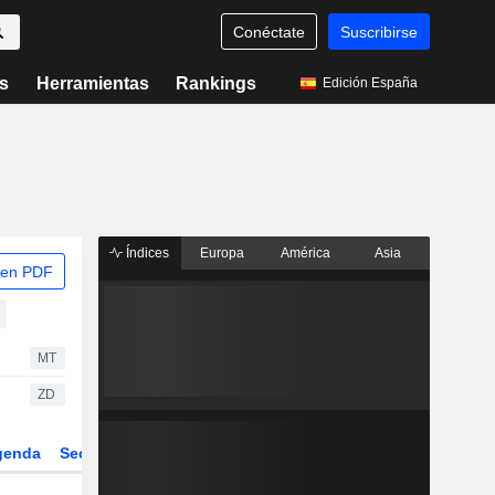
Conéctate
Suscribirse
s
Herramientas
Rankings
Edición España
Índices
Europa
América
Asia
 en PDF
MT
ZD
genda
Sector
Derivados
ETFs