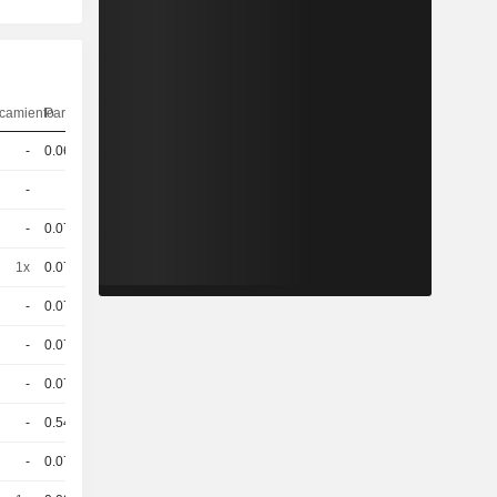
camiento
Paridad
Cotización
-
0.064
24.86 / 25.36
-
1
38.5 / 39
-
0.072
29.65 / 60
1x
0.072
118.94 / 119.9
-
0.072
47.42 / 94
-
0.075
30.58 / 31.08
-
0.075
45.68 / 46.18
-
0.542
105.14 / 99.4
-
0.071
52.18 / 74.15