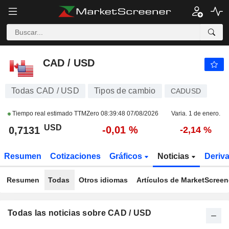
CAD / USD
0,7130
$
-0,01 %
CAD / USD
Todas CAD / USD
Tipos de cambio
CADUSD
Tiempo real estimado TTMZero
08:39:48 07/08/2026
Varia. 1 de enero.
USD
-0,01 %
0,7131
-2,14 %
Resumen
Cotizaciones
Gráficos
Noticias
Deriv
Resumen
Todas
Otros idiomas
Artículos de MarketScreen
Todas las noticias sobre CAD / USD