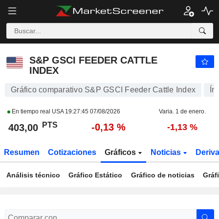
S&P GSCI FEEDER CATTLE INDEX
403,00
PTS
-0,13 %
S&P GSCI FEEDER CATTLE
INDEX
Gráfico comparativo S&P GSCI Feeder Cattle Index
Ín
En tiempo real USA
19:27:45 07/08/2026
Varia. 1 de enero.
PTS
-0,13 %
403,00
-1,13 %
Resumen
Cotizaciones
Gráficos
Noticias
Deriv
Análisis técnico
Gráfico Estático
Gráfico de noticias
Gráf