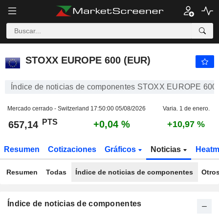
STOXX EUROPE 600 (EUR)
657,14
PTS
+0,04 %
STOXX EUROPE 600 (EUR)
Índice de noticias de componentes STOXX EUROPE 600
Mercado cerrado - Switzerland
17:50:00 05/08/2026
Varia. 1 de enero.
PTS
+0,04 %
657,14
+10,97 %
Resumen
Cotizaciones
Gráficos
Noticias
Heat
Resumen
Todas
Índice de noticias de componentes
Otro
Índice de noticias de componentes