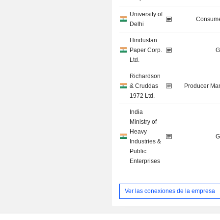
University of
Consume
Delhi
Hindustan
Paper Corp.
G
Ltd.
Richardson
& Cruddas
Producer Man
1972 Ltd.
India
Ministry of
Heavy
G
Industries &
Public
Enterprises
Ver las conexiones de la empresa