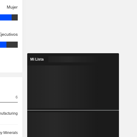
Mujer
Ejecutivos
Mi Lista
6
ufacturing
y Minerals