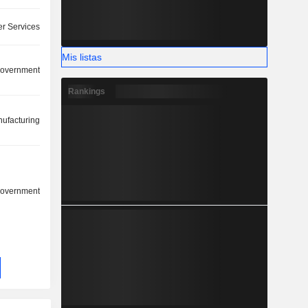
r Services
Mis listas
overnment
Rankings
ufacturing
overnment