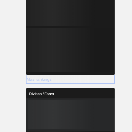
Más rankings
Divisas / Forex