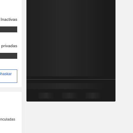
Inactivas
 privadas
 Bhaskar
inculadas
o