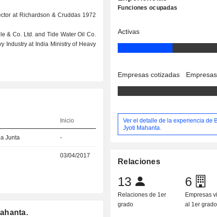
Funciones ocupadas
ector at Richardson & Cruddas 1972
Activas
le & Co. Ltd. and Tide Water Oil Co.
y Industry at India Ministry of Heavy
Empresas cotizadas
Empresas
Ver el detalle de la experiencia de
Inicio
Jyoti Mahanta.
la Junta
-
03/04/2017
Relaciones
13
6
Relaciones de 1er
Empresas v
grado
al 1er grad
ahanta.