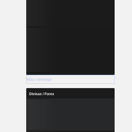
Más rankings
Divisas / Forex