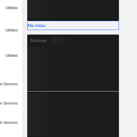
Utilities
Mis listas
Utilities
Rankings
Utilities
l Services
r Services
th Services