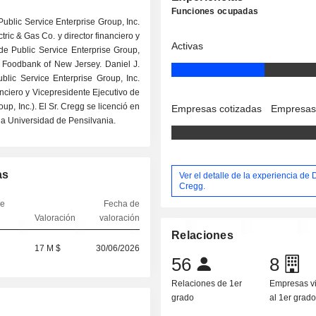
Funciones ocupadas
Public Service Enterprise Group, Inc.
tric & Gas Co. y director financiero y
Activas
e Public Service Enterprise Group,
y Foodbank of New Jersey. Daniel J.
blic Service Enterprise Group, Inc.
ciero y Vicepresidente Ejecutivo de
p, Inc.). El Sr. Cregg se licenció en
Empresas cotizadas
Empresas
a Universidad de Pensilvania.
as
Ver el detalle de la experiencia de 
Cregg.
de
Fecha de
Valoración
valoración
Relaciones
17 M $
30/06/2026
56
8
Relaciones de 1er
Empresas v
grado
al 1er grad