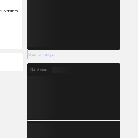
r Services
Más rankings
Rankings