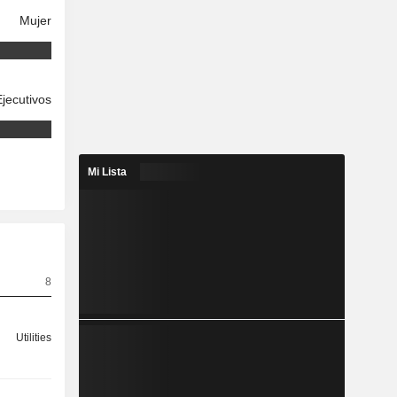
Mujer
Ejecutivos
Mi Lista
8
Utilities