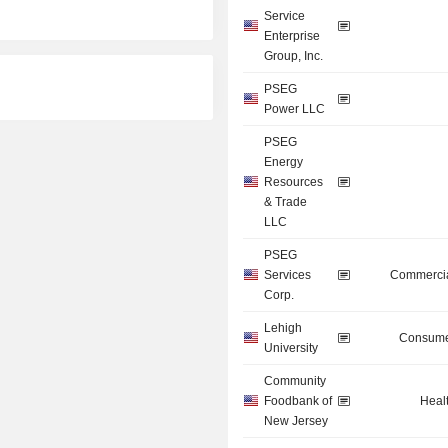
Service
Enterprise
Group, Inc.
PSEG
Power LLC
PSEG
Energy
Resources
& Trade
LLC
PSEG
Services
Commercia
Corp.
Lehigh
Consume
University
Community
Foodbank of
Heal
New Jersey