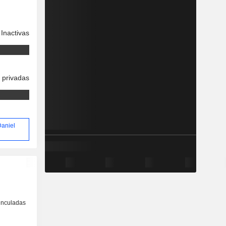
Inactivas
 privadas
Daniel
inculadas
o