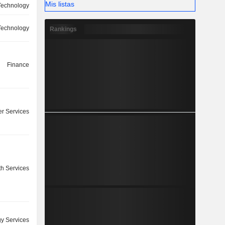
Mis listas
 Technology
 Technology
Rankings
Finance
r Services
th Services
y Services