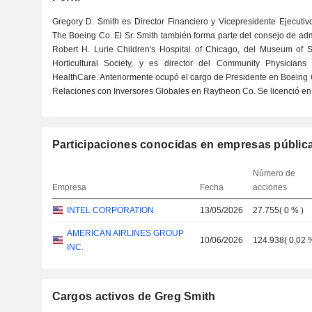
Gregory D. Smith es Director Financiero y Vicepresidente Ejecuti
The Boeing Co. El Sr. Smith también forma parte del consejo de admi
Robert H. Lurie Children's Hospital of Chicago, del Museum of 
Horticultural Society, y es director del Community Physician
HealthCare. Anteriormente ocupó el cargo de Presidente en Boeing 
Relaciones con Inversores Globales en Raytheon Co. Se licenció en 
Participaciones conocidas en empresas públic
Número de
Empresa
Fecha
acciones
INTEL CORPORATION
13/05/2026
27.755
(
0 %
)
AMERICAN AIRLINES GROUP
10/06/2026
124.938
(
0,02 
INC.
Cargos activos de Greg Smith