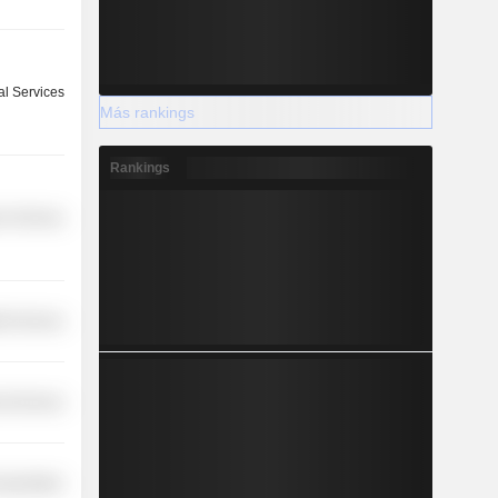
l Services
Más rankings
Rankings
r Services
th Services
l Services
nsportation