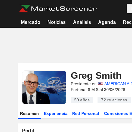
Mercado
Noticias
Análisis
Agenda
Rec
Greg Smith
Presidente en
AMERICAN AI
Fortuna: 6 M $ al 30/06/2026
59 años
72
relaciones
Resumen
Experiencia
Red Personal
Conexiones 
Perfil