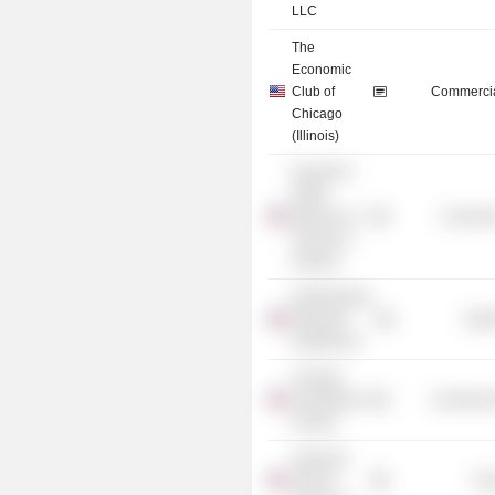
LLC
The
Economic
Club of
Commercia
Chicago
(Illinois)
Kenneth C.
Griffin
Museum of
Consume
Science &
Industry
Northwestern
Memorial
Heal
HealthCare
Chicago
Horticultural
Commercia
Society
American
Airlines
Tra