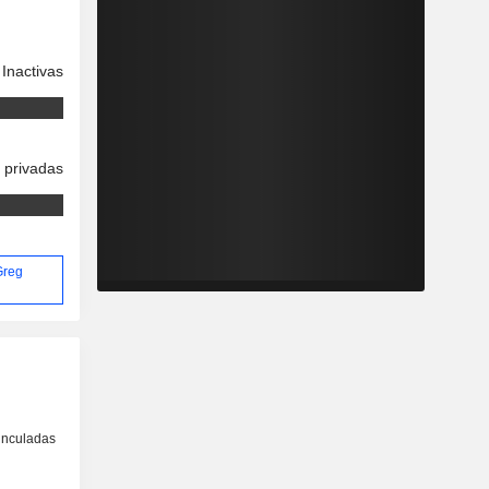
Inactivas
 privadas
Greg
inculadas
o