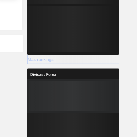
Más rankings
Divisas / Forex