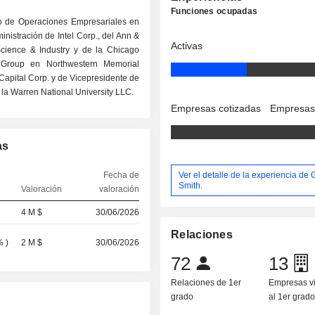
Funciones ocupadas
vo de Operaciones Empresariales en
nistración de Intel Corp., del Ann &
Activas
Science & Industry y de la Chicago
s Group en Northwestern Memorial
Capital Corp. y de Vicepresidente de
la Warren National University LLC.
Empresas cotizadas
Empresas
as
Ver el detalle de la experiencia de 
Fecha de
Smith.
Valoración
valoración
4 M $
30/06/2026
Relaciones
%
)
2 M $
30/06/2026
72
13
Relaciones de 1er
Empresas v
grado
al 1er grad