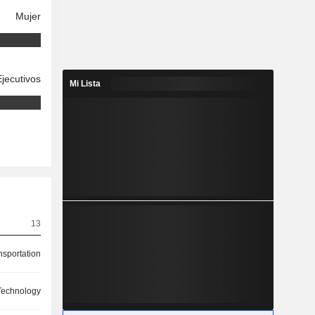
Mujer
Ejecutivos
Mi Lista
13
nsportation
 Technology