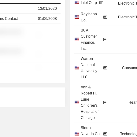
Intel Corp.
Electronic
13/01/2020
Raytheon
Electronic
ns Contact
01/06/2008
Co.
BCA
░░░ ░░ ░░
-
Customer
Finance,
Inc.
░░░ ░░ ░░
-
Warren
National
-
Consume
University
LLC
Ann &
Robert H.
Lurie
Heal
Children's
Hospital of
Chicago
Sierra
Nevada Co.
Technolog