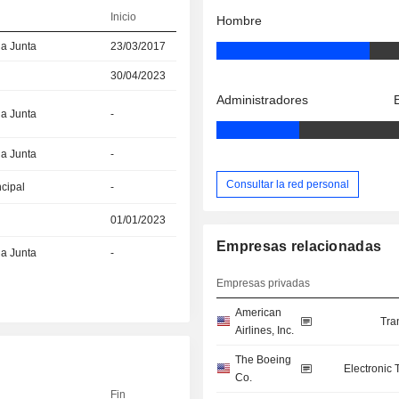
Inicio
Hombre
la Junta
23/03/2017
30/04/2023
Administradores
la Junta
-
la Junta
-
Consultar la red personal
ncipal
-
01/01/2023
Empresas relacionadas
la Junta
-
Empresas privadas
American
Tra
Airlines, Inc.
The Boeing
Electronic
Co.
Fin