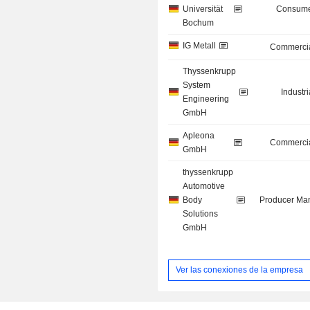
Universität
Consume
Bochum
IG Metall
Commercia
Thyssenkrupp
System
Industr
Engineering
GmbH
Apleona
Commercia
GmbH
thyssenkrupp
Automotive
Body
Producer Man
Solutions
GmbH
Ver las conexiones de la empresa