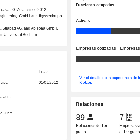
Funciones ocupadas
cts at IG Metall since 2012.
Engineering GmbH and thyssenkrupp
Activas
SE, Strabag AG, and Apleona GmbH.
hr-Universität Bochum.
Empresas cotizadas
Empresas
Inicio
Ver el detalle de la experiencia de 
Klötzer.
ncipal
01/01/2012
la Junta
-
Relaciones
la Junta
-
89
7
Relaciones de 1er
Empresas v
grado
al 1er grad