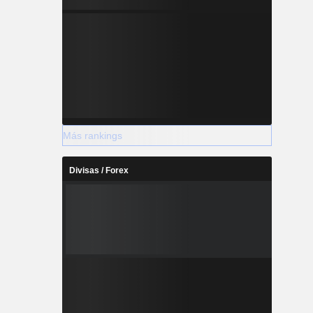
Más rankings
Divisas / Forex