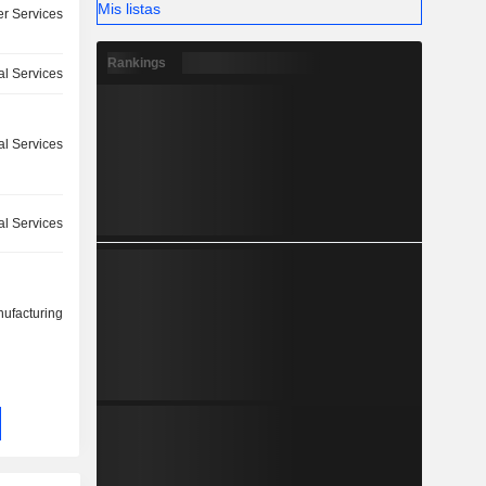
Mis listas
r Services
Rankings
l Services
ial Services
l Services
ufacturing