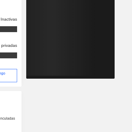
Inactivas
 privadas
Ingo
inculadas
o