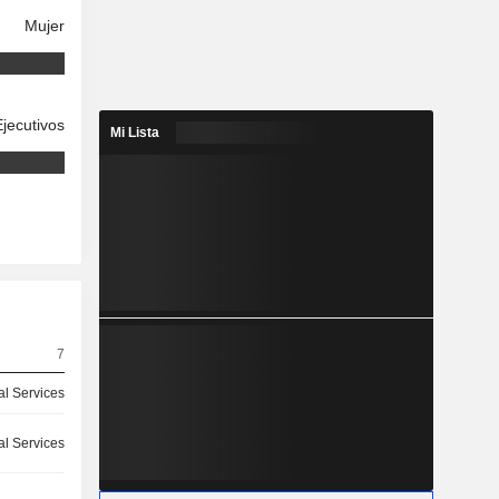
Mujer
Ejecutivos
Mi Lista
7
ial Services
ial Services