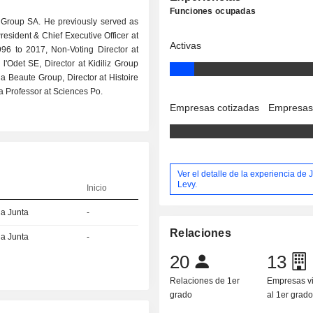
Funciones ocupadas
s Group SA. He previously served as
resident & Chief Executive Officer at
Activas
996 to 2017, Non-Voting Director at
'Odet SE, Director at Kidiliz Group
a Beaute Group, Director at Histoire
a Professor at Sciences Po.
Empresas cotizadas
Empresas
Ver el detalle de la experiencia de 
Levy.
Inicio
la Junta
-
Relaciones
la Junta
-
20
13
Relaciones de 1er
Empresas v
grado
al 1er grad