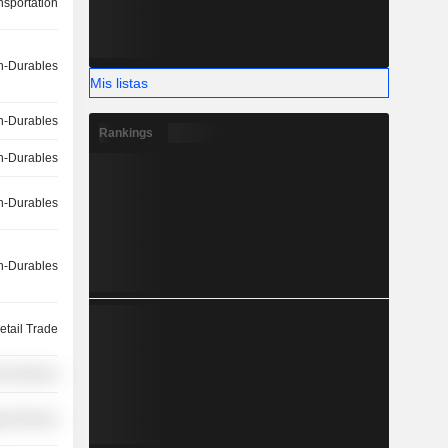
nsportation
-Durables
Mis listas
-Durables
Rankings
-Durables
-Durables
-Durables
etail Trade
r Services
y Services