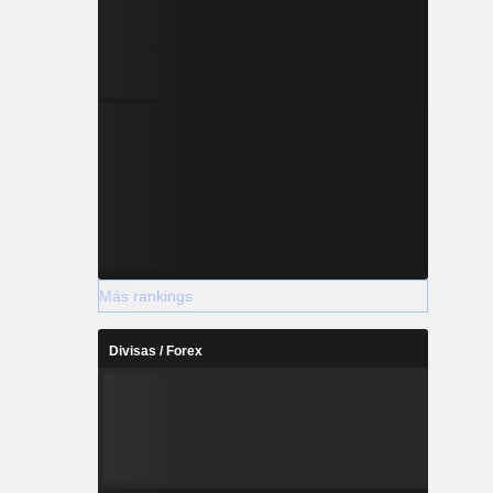
Más rankings
Divisas / Forex