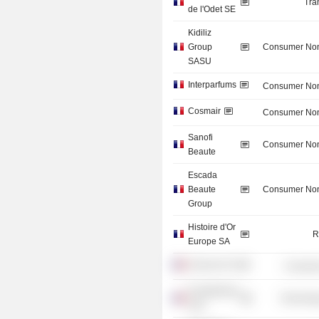
Tra
de l'Odet SE
Kidiliz
Group
Consumer Non
SASU
Interparfums
Consumer Non
Cosmair
Consumer Non
Sanofi
Consumer Non
Beaute
Escada
Beaute
Consumer Non
Group
Histoire d'Or
R
Europe SA
Sciences Po
Consume
PriceMinister
Technolog
SAS