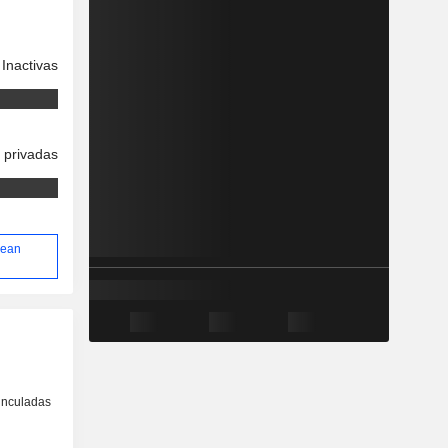
Inactivas
 privadas
Jean
inculadas
o