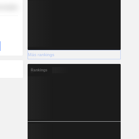
-Durables
Más rankings
Rankings