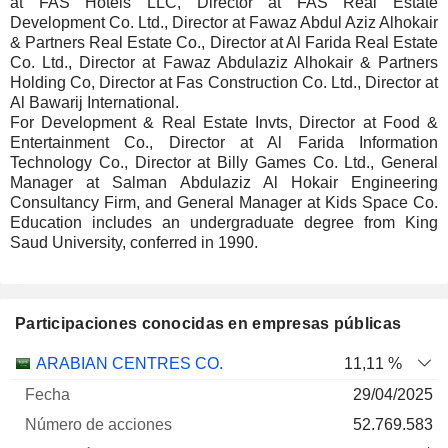
at FAS Hotels LLC, Director at FAS Real Estate
Development Co. Ltd., Director at Fawaz Abdul Aziz Alhokair
& Partners Real Estate Co., Director at Al Farida Real Estate
Co. Ltd., Director at Fawaz Abdulaziz Alhokair & Partners
Holding Co, Director at Fas Construction Co. Ltd., Director at
Al Bawarij International.
For Development & Real Estate Invts, Director at Food &
Entertainment Co., Director at Al Farida Information
Technology Co., Director at Billy Games Co. Ltd., General
Manager at Salman Abdulaziz Al Hokair Engineering
Consultancy Firm, and General Manager at Kids Space Co.
Education includes an undergraduate degree from King
Saud University, conferred in 1990.
Participaciones conocidas en empresas públicas
Número
ARABIAN CENTRES CO.
11,11 %
de
Fecha de
29/04/2025
Empresa
Fecha
acciones
Valoración
valoración
52.769.583