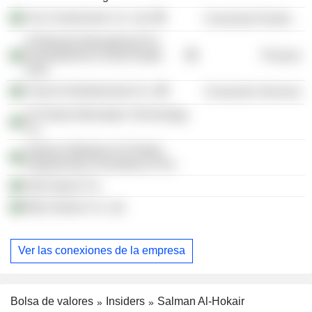
Fas Construction Co. Ltd.
Consumer Durables
Al Bawarij International For
Development & Real Estate
Finance
Invts
Food & Entertainment Co.
Consumer Services
Al Farida Information Technology
Co.
Salman Abdulaziz Al Hokair
Engineering Consultancy Firm
Kids Space Co.
Billy Games Co. Ltd.
Ver las conexiones de la empresa
Bolsa de valores
Insiders
Salman Al-Hokair