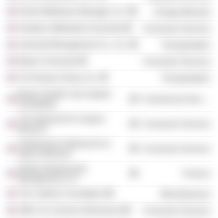
Enlink Midstream Manager LLC
Energy Minerals
Southern Methodist University
Consumer Services
oneworld Management Co., Inc.
Transportation
Baylor University
Consumer Services
US Airways Group, Inc.
Transportation
Baylor Health Care System
Commercial Services
Foundation
The National Air & Space
Consumer Services
Museum
Smithsonian National Air &
Consumer Services
Space Museum
Global Infrastructure
Finance
Management LLC
The Catholic Foundation
Miscellaneous
SMU-Cox School of Business
Consumer Services