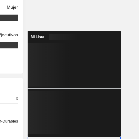
Mujer
Ejecutivos
Mi Lista
3
-Durables