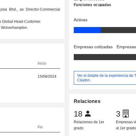
Funciones ocupadas
ysia Bhd., as Director-Commercial
Activas
 as Global Head-Customer.
of Wolverhampton.
Empresas cotizadas
Empresas
Inicio
Ver el detalle de la experiencia de 
15/08/2024
Clayton.
Relaciones
18
3
Relaciones de 1er
Empresas v
Fin
grado
al 1er grad