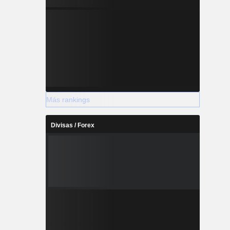
Más rankings
Divisas / Forex