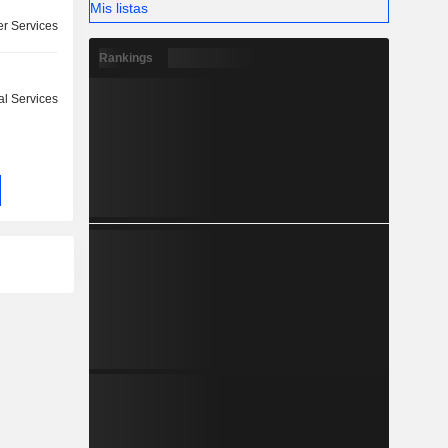
Mis listas
r Services
Rankings
l Services