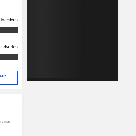
Inactivas
 privadas
Tony
inculadas
o