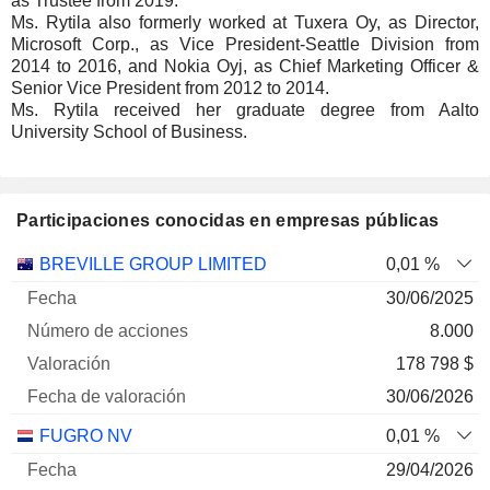
as Trustee from 2019.
Ms. Rytila also formerly worked at Tuxera Oy, as Director,
Microsoft Corp., as Vice President-Seattle Division from
2014 to 2016, and Nokia Oyj, as Chief Marketing Officer &
Senior Vice President from 2012 to 2014.
Ms. Rytila received her graduate degree from Aalto
University School of Business.
Participaciones conocidas en empresas públicas
Número
BREVILLE GROUP LIMITED
0,01 %
de
Fecha de
30/06/2025
Empresa
Fecha
acciones
Valoración
valoración
8.000
178 798 $
30/06/2026
FUGRO NV
0,01 %
29/04/2026