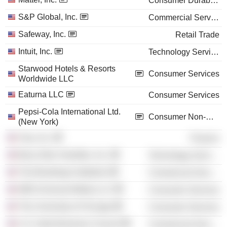
Consumer Durables
S&P Global, Inc.
Commercial Services
Safeway, Inc.
Retail Trade
Intuit, Inc.
Technology Services
Starwood Hotels & Resorts
Consumer Services
Worldwide LLC
Eaturna LLC
Consumer Services
Pepsi-Cola International Ltd.
Consumer Non-Durables
(New York)
Visa, Inc.
Finance
Booz Allen Hamilton, Inc.
Technology Services
The Brookings Institution
Commercial Services
NBCUniversal Media LLC
Consumer Services
The University of Chicago
Consumer Services
U.S.-India Business Council
Commercial Services