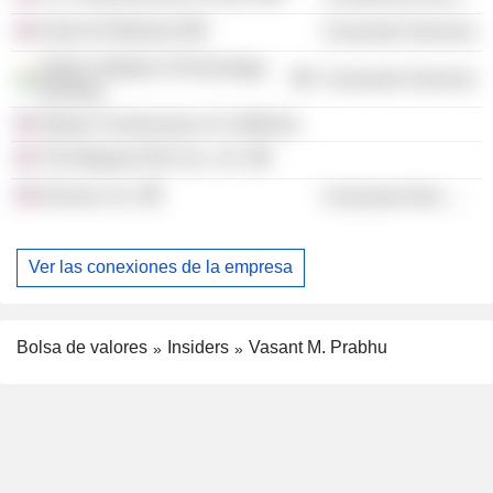
Asian Art Museum
Consumer Services
Indian Institute of Technology
Consumer Services
Bombay
Nature Conservancy In California
The Mcgraw-Hill Cos., Inc.
Kenvue, Inc.
Consumer Non-Durables
Ver las conexiones de la empresa
Bolsa de valores
Insiders
Vasant M. Prabhu