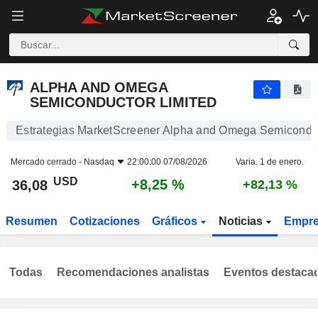
ALPHA AND OMEGA SEMICONDUCTOR LIMITED
36,08
$
+8,25 %
ALPHA AND OMEGA
SEMICONDUCTOR LIMITED
Estrategias MarketScreener Alpha and Omega Semiconduc
Mercado cerrado -
Nasdaq
22:00:00 07/08/2026
Varia. 1 de enero.
USD
+8,25 %
36,08
+82,13 %
Resumen
Cotizaciones
Gráficos
Noticias
Empr
Todas
Recomendaciones analistas
Eventos destaca