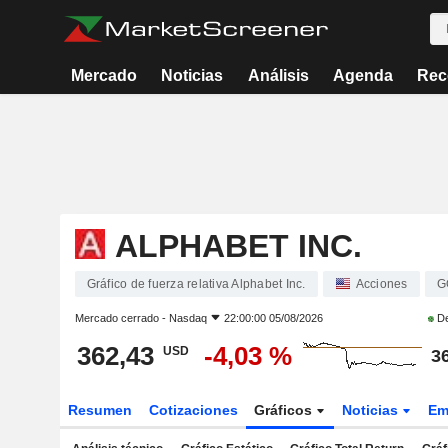
Mercado
Noticias
Análisis
Agenda
Rec
ALPHABET INC.
Gráfico de fuerza relativa Alphabet Inc.
Acciones
G
Mercado cerrado -
Nasdaq
22:00:00 05/08/2026
De
362,43
-4,03 %
USD
3
Resumen
Cotizaciones
Gráficos
Noticias
Em