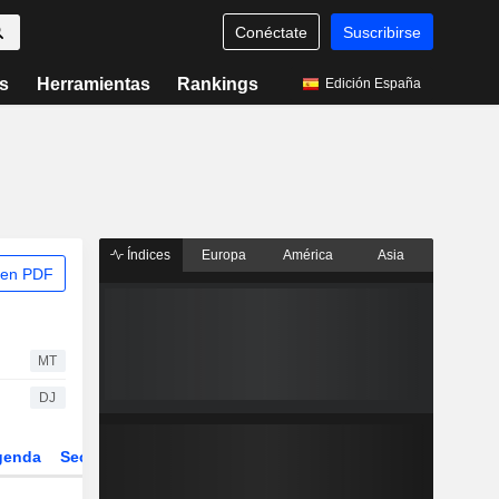
Conéctate
Suscribirse
s
Herramientas
Rankings
Edición España
Índices
Europa
América
Asia
 en PDF
MT
DJ
genda
Sector
Derivados
ETFs