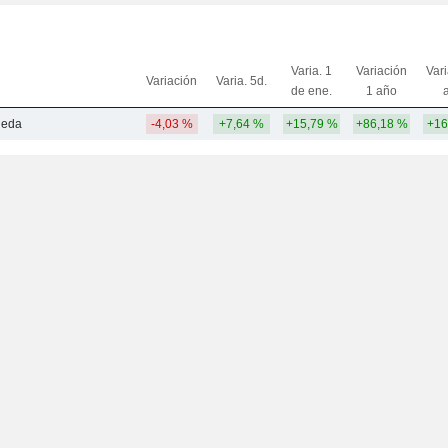
Varia. 1
Variación
Var
Variación
Varia. 5d.
de ene.
1 año
ueda
-4,03 %
+7,64 %
+15,79 %
+86,18 %
+16