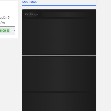
Mis listas
Rankings
iación 5
Capi.
CT
MT
LT
años
6,00 %
4.606000 M