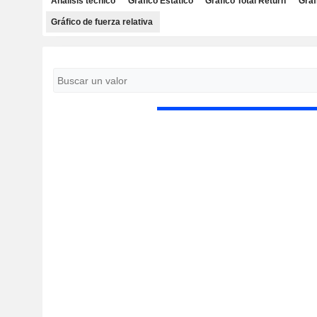
Análisis técnico
Gráfico Estático
Gráfico Total Return
Gráf
Gráfico de fuerza relativa