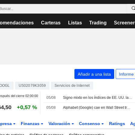
omendaciones
Carteras
Listas
Trading
Screener
Añadir a una lista
Informe
OOGL
US02079K3059
Servicios de Internet
spués del cierre
02:00:00
05/08
Signo mixto en los índices de EE. UU. lastrados por las grandes tecnológicas; se vislumbra una ruta segura en el estrecho de Ormuz
64,50
+0,57 %
05/08
Alphabet (Google) cae en Wall Street tras reorganizar sus departamentos de IA
presa
Finanzas
Valoración
Consenso
Ratings
A