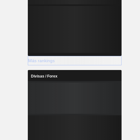
Más rankings
Divisas / Forex