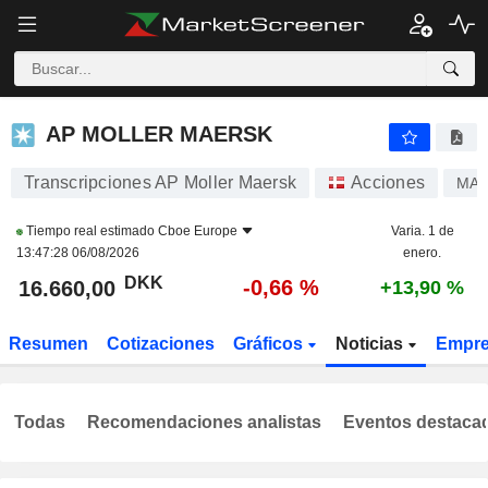
AP MOLLER MAERSK
16.660,00
kr
-0,66 %
AP MOLLER MAERSK
Transcripciones AP Moller Maersk
Acciones
MAE
Tiempo real estimado
Cboe Europe
Varia. 1 de
13:47:28 06/08/2026
enero.
DKK
-0,66 %
16.660,00
+13,90 %
Resumen
Cotizaciones
Gráficos
Noticias
Empr
Todas
Recomendaciones analistas
Eventos destaca