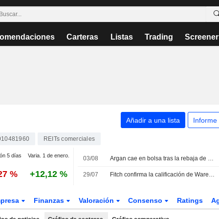
omendaciones
Carteras
Listas
Trading
Screener
Añadir a una lista
Informe
010481960
REITs comerciales
ión 5 días
Varia. 1 de enero.
03/08
Argan cae en bolsa tras la rebaja de recomendación de Jefferies
,27 %
+12,12 %
29/07
Fitch confirma la calificación de Warehouses De Pauw tras la adquisición de Argan
presa
Finanzas
Valoración
Consenso
Ratings
A