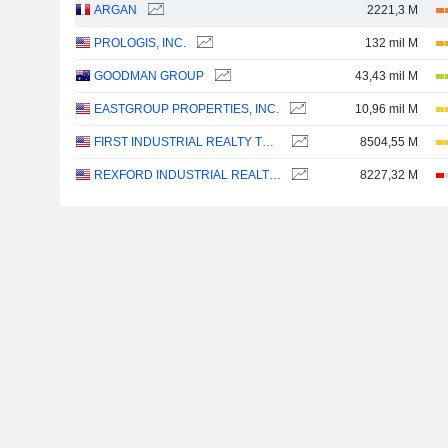
ARGAN
2221,3 M
PROLOGIS, INC.
132 mil M
GOODMAN GROUP
43,43 mil M
EASTGROUP PROPERTIES, INC.
10,96 mil M
FIRST INDUSTRIAL REALTY TRUST, INC.
8504,55 M
REXFORD INDUSTRIAL REALTY, INC.
8227,32 M