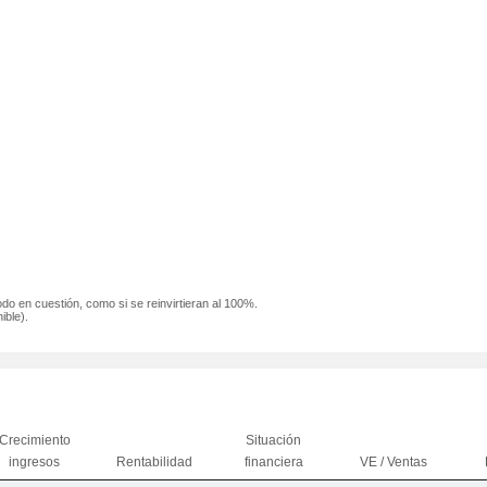
odo en cuestión, como si se reinvirtieran al 100%.
ible).
Crecimiento
Situación
ingresos
Rentabilidad
financiera
VE / Ventas