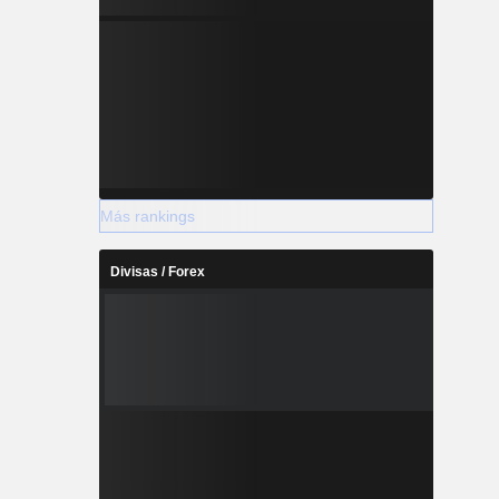
Más rankings
Divisas / Forex