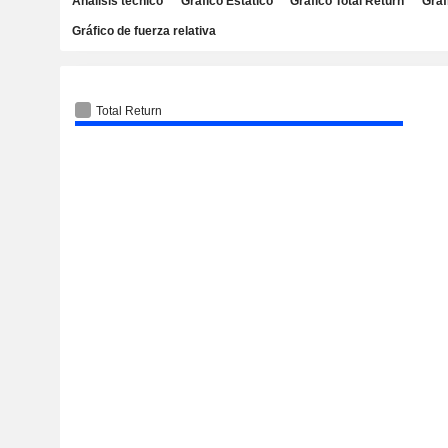
Análisis técnico
Gráfico Estático
Gráfico Total Return
Gráf
Gráfico de fuerza relativa
Total Return