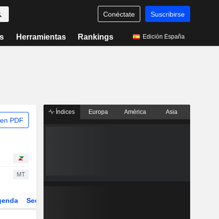
Conéctate
Suscribirse
s
Herramientas
Rankings
Edición España
Índices
Europa
América
Asia
 en PDF
MT
genda
Sector
Derivados