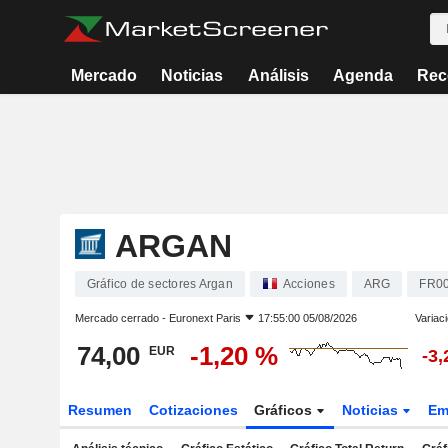
Mercado
Noticias
Análisis
Agenda
Rec
ARGAN
Gráfico de sectores Argan
Acciones
ARG
FR0
Mercado cerrado -
Euronext Paris
17:55:00 05/08/2026
Variac
74,00
-1,20 %
EUR
-3
Resumen
Cotizaciones
Gráficos
Noticias
Em