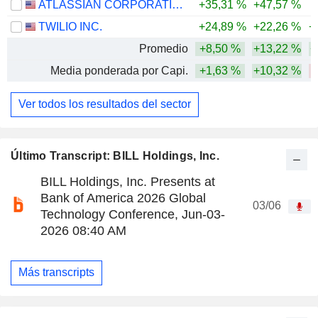
ATLASSIAN CORPORATION
+35,31 %
+47,57 %
-
TWILIO INC.
+24,89 %
+22,26 %
+
Promedio
+8,50 %
+13,22 %
+
Media ponderada por Capi.
+1,63 %
+10,32 %
Ver todos los resultados del sector
Último Transcript: BILL Holdings, Inc.
BILL Holdings, Inc. Presents at
Bank of America 2026 Global
03/06
Technology Conference, Jun-03-
2026 08:40 AM
Más transcripts