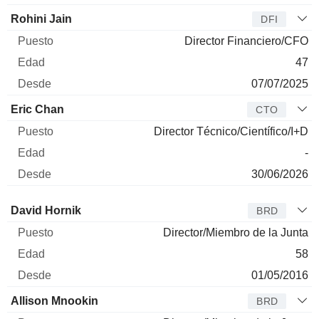
Rohini Jain
DFI
Director Financiero/CFO
47
07/07/2025
Eric Chan
CTO
Director Técnico/Científico/I+D
-
30/06/2026
Administrador
Puesto
Edad
Desde
David Hornik
BRD
Director/Miembro de la Junta
58
01/05/2016
Allison Mnookin
BRD