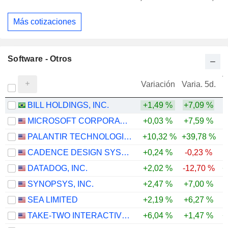
Más cotizaciones
Software - Otros
V
Variación
Varia. 5d.
BILL HOLDINGS, INC.
+1,49 %
+7,09 %
MICROSOFT CORPORATION
+0,03 %
+7,59 %
PALANTIR TECHNOLOGIES INC.
+10,32 %
+39,78 %
CADENCE DESIGN SYSTEMS, INC.
+0,24 %
-0,23 %
DATADOG, INC.
+2,02 %
-12,70 %
+
SYNOPSYS, INC.
+2,47 %
+7,00 %
-
SEA LIMITED
+2,19 %
+6,27 %
-
TAKE-TWO INTERACTIVE SOFTWARE, INC.
+6,04 %
+1,47 %
+