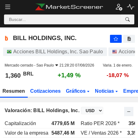
BILL HOLDINGS, INC.
1,360
R$
+1,49 %
BILL HOLDINGS, INC.
Acciones BILL Holdings, Inc. Sao Paulo
Accione
Mercado cerrado -
Sao Paulo
21:28:20 07/08/2026
Varia. 1 de enero.
BRL
+1,49 %
1,360
-18,07 %
Resumen
Cotizaciones
Gráficos
Noticias
Empr
Valoración: BILL Holdings, Inc.
Capitalización
4779,65 M
Ratio PER 2026 *
356
Valor de la empresa
5487,46 M
VE / Ventas 2026 *
3,35