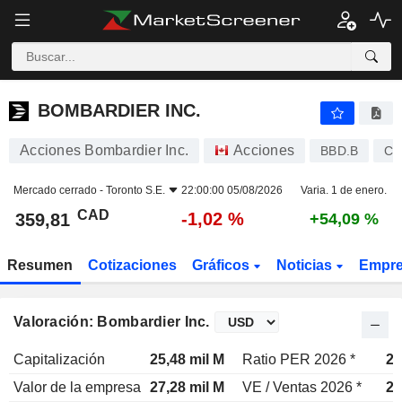
BOMBARDIER INC.
359,81
$
-1,02 %
BOMBARDIER INC.
Acciones Bombardier Inc.
Acciones
BBD.B
CA
Mercado cerrado -
Toronto S.E.
22:00:00 05/08/2026
Varia. 1 de enero.
CAD
-1,02 %
359,81
+54,09 %
Resumen
Cotizaciones
Gráficos
Noticias
Empr
Valoración: Bombardier Inc.
Capitalización
25,48 mil M
Ratio PER 2026 *
29
Valor de la empresa
27,28 mil M
VE / Ventas 2026 *
2,