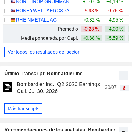
NORTHROP GRUMMAN CORPORATION
+1,07 %
+4,19 %
HONEYWELL AEROSPACE INC.
-5,93 %
-0,76 %
RHEINMETALL AG
+0,32 %
+4,95 %
-
Promedio
-0,28 %
+4,00 %
+
Media ponderada por Capi.
+0,38 %
+5,59 %
+
Ver todos los resultados del sector
Último Transcript: Bombardier Inc.
Bombardier Inc., Q2 2026 Earnings
30/07
Call, Jul 30, 2026
Más transcripts
Recomendaciones de los analistas: Bombardier