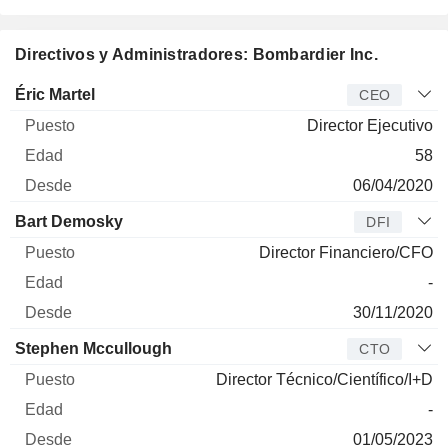
Directivos y Administradores: Bombardier Inc.
Director
Puesto
Edad
Desde
Éric Martel
CEO
Director Ejecutivo
58
06/04/2020
Bart Demosky
DFI
Director Financiero/CFO
-
30/11/2020
Stephen Mccullough
CTO
Director Técnico/Científico/I+D
-
01/05/2023