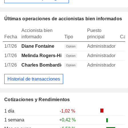
Últimas operaciones de accionistas bien informados
Accionista bien
Puesto
Fecha
informado
Tipo
principal
Can
1/7/26
Diane Fontaine
Administrador
Option
1/7/26
Melinda Rogers-Hixon
Administrador
Option
1/7/26
Charles Bombardier
Administrador
Option
Historial de transacciones
Cotizaciones y Rendimientos
1 día
-1,02 %
1 semana
+0,42 %