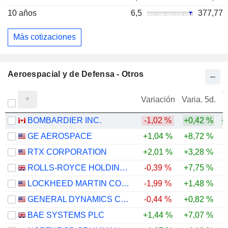
10 años
6,5
377,77
Más cotizaciones
Aeroespacial y de Defensa - Otros
V
Variación
Varia. 5d.
BOMBARDIER INC.
-1,02 %
+0,42 %
+
GE AEROSPACE
+1,04 %
+8,72 %
+
RTX CORPORATION
+2,01 %
+3,28 %
+
ROLLS-ROYCE HOLDINGS PLC
-0,39 %
+7,75 %
+
LOCKHEED MARTIN CORPORATION
-1,99 %
+1,48 %
+
GENERAL DYNAMICS CORPORATION
-0,44 %
+0,82 %
+
BAE SYSTEMS PLC
+1,44 %
+7,07 %
+