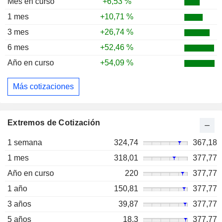
Mes en curso
+6,53 %
1 mes
+10,71 %
3 mes
+26,74 %
6 mes
+52,46 %
Año en curso
+54,09 %
Más cotizaciones
Extremos de Cotización
1 semana
324,74
367,18
1 mes
318,01
377,77
Año en curso
220
377,77
1 año
150,81
377,77
3 años
39,87
377,77
5 años
18,3
377,77