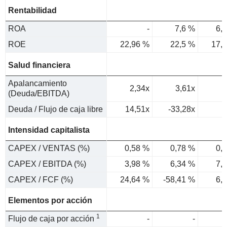
Rentabilidad
ROA
-
7,6 %
6,
ROE
22,96 %
22,5 %
17,
Salud financiera
Apalancamiento
2,34x
3,61x
(Deuda/EBITDA)
Deuda / Flujo de caja libre
14,51x
-33,28x
Intensidad capitalista
CAPEX / VENTAS (%)
0,58 %
0,78 %
0,
CAPEX / EBITDA (%)
3,98 %
6,34 %
7,
CAPEX / FCF (%)
24,64 %
-58,41 %
6,
Elementos por acción
1
Flujo de caja por acción
-
-