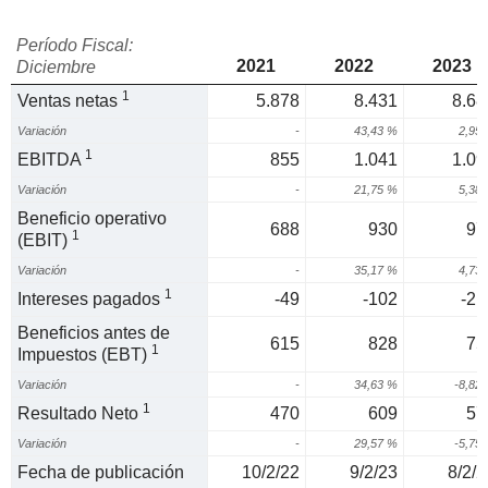
Período Fiscal:
2021
2022
2023
Diciembre
1
Ventas netas
5.878
8.431
8.68
Variación
-
43,43 %
2,95
1
EBITDA
855
1.041
1.09
Variación
-
21,75 %
5,38
Beneficio operativo
688
930
97
1
(EBIT)
Variación
-
35,17 %
4,73
1
Intereses pagados
-49
-102
-21
Beneficios antes de
615
828
75
1
Impuestos (EBT)
Variación
-
34,63 %
-8,82
1
Resultado Neto
470
609
57
Variación
-
29,57 %
-5,75
Fecha de publicación
10/2/22
9/2/23
8/2/2