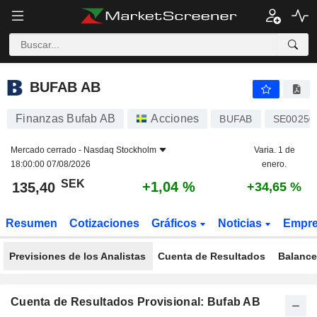
BUFAB AB
135,40
kr
+1,04 %
BUFAB AB
Finanzas Bufab AB
Acciones
BUFAB
SE00250
Mercado cerrado -
Nasdaq Stockholm
Varia. 1 de
18:00:00 07/08/2026
enero.
SEK
+1,04 %
135,40
+34,65 %
Resumen
Cotizaciones
Gráficos
Noticias
Empr
Previsiones de los Analistas
Cuenta de Resultados
Balance
Cuenta de Resultados Provisional: Bufab AB