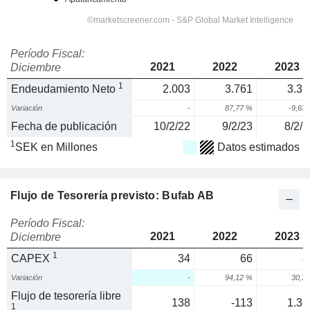
Período Fiscal:
2021
2022
2023
Diciembre
1
Endeudamiento Neto
2.003
3.761
3.39
Variación
-
87,77 %
-9,63
Fecha de publicación
10/2/22
9/2/23
8/2/2
1
SEK en Millones
Datos estimados
Flujo de Tesorería previsto: Bufab AB
Período Fiscal:
2021
2022
2023
Diciembre
1
CAPEX
34
66
8
Variación
-
94,12 %
30,3
Flujo de tesorería libre
138
-113
1.36
1