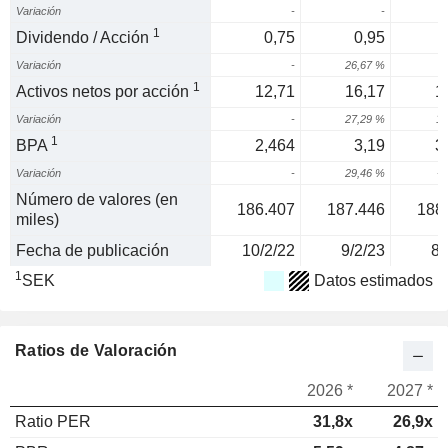
Variación
-
-
1
Dividendo / Acción
0,75
0,95
Variación
-
26,67 %
5
1
Activos netos por acción
12,71
16,17
1
Variación
-
27,29 %
11
1
BPA
2,464
3,19
3
Variación
-
29,46 %
-5
Número de valores (en
186.407
187.446
188
miles)
Fecha de publicación
10/2/22
9/2/23
8/
1
SEK
Datos estimados
Ratios de Valoración
2026 *
2027 *
Ratio PER
31,8x
26,9x