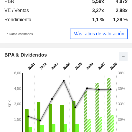
PBR
5,59x
4,87x
VE / Ventas
3,27x
2,98x
Rendimiento
1,1 %
1,29 %
Más ratios de valoración
* Datos estimados
BPA & Dividendos