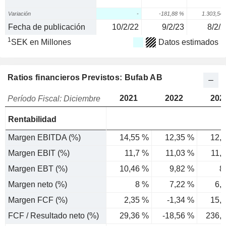
Variación
-
-181,88 %
1.303,54
Fecha de publicación
10/2/22
9/2/23
8/2/2
1
SEK en Millones
Datos estimados
Ratios financieros Previstos: Bufab AB
2021
2022
202
Período Fiscal: Diciembre
Rentabilidad
Margen EBITDA (%)
14,55 %
12,35 %
12,
Margen EBIT (%)
11,7 %
11,03 %
11,
Margen EBT (%)
10,46 %
9,82 %
8
Margen neto (%)
8 %
7,22 %
6,
Margen FCF (%)
2,35 %
-1,34 %
15,
FCF / Resultado neto (%)
29,36 %
-18,56 %
236,