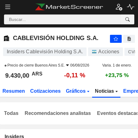
CABLEVISIÓN HOLDING S.A.
9.430,00
$
-0,11 %
CABLEVISIÓN HOLDING S.A.
Insiders Cablevisión Holding S.A.
Acciones
CVH
Precio de cierre
Buenos Aires S.E.
06/08/2026
Varia. 1 de enero.
ARS
-0,11 %
9.430,00
+23,75 %
Resumen
Cotizaciones
Gráficos
Noticias
Empr
Todas
Recomendaciones analistas
Eventos destaca
Insiders