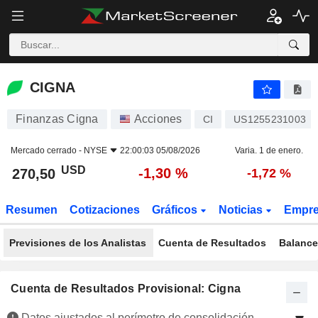
CIGNA
270,50
$
-1,30 %
CIGNA
Finanzas Cigna
Acciones
CI
US1255231003
Mercado cerrado -
NYSE
22:00:03 05/08/2026
Varia. 1 de enero.
USD
-1,30 %
270,50
-1,72 %
Resumen
Cotizaciones
Gráficos
Noticias
Empr
Previsiones de los Analistas
Cuenta de Resultados
Balance
Cuenta de Resultados Provisional: Cigna
Datos ajustados al perímetro de consolidación