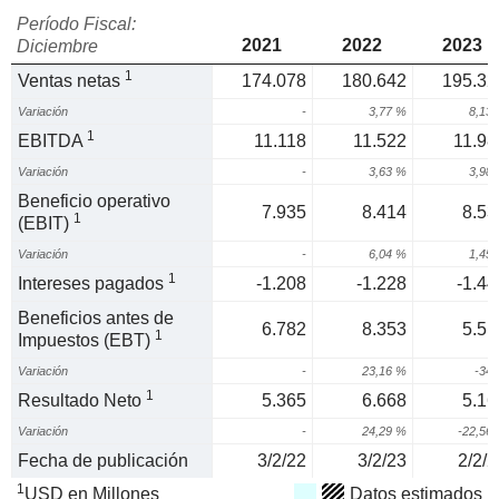
Período Fiscal:
2021
2022
2023
Diciembre
1
Ventas netas
174.078
180.642
195.32
Variación
-
3,77 %
8,13
1
EBITDA
11.118
11.522
11.98
Variación
-
3,63 %
3,98
Beneficio operativo
7.935
8.414
8.53
1
(EBIT)
Variación
-
6,04 %
1,45
1
Intereses pagados
-1.208
-1.228
-1.44
Beneficios antes de
6.782
8.353
5.51
1
Impuestos (EBT)
Variación
-
23,16 %
-34
1
Resultado Neto
5.365
6.668
5.16
Variación
-
24,29 %
-22,56
Fecha de publicación
3/2/22
3/2/23
2/2/2
1
USD en Millones
Datos estimados