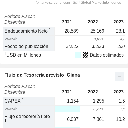
Período Fiscal:
2021
2022
2023
Diciembre
1
Endeudamiento Neto
28.589
25.169
23.10
Variación
-
-11,96 %
-8,19
Fecha de publicación
3/2/22
3/2/23
2/2/2
1
USD en Millones
Datos estimados
Flujo de Tesorería previsto: Cigna
Período Fiscal:
2021
2022
2023
Diciembre
1
CAPEX
1.154
1.295
1.57
Variación
-
12,22 %
21,47
Flujo de tesorería libre
6.037
7.361
10.24
1