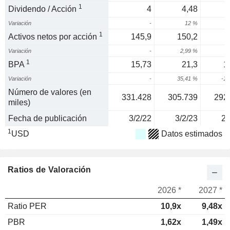
1
Dividendo / Acción
4
4,48
Variación
-
12 %
9
1
Activos netos por acción
145,9
150,2
Variación
-
2,99 %
5
1
BPA
15,73
21,3
1
Variación
-
35,41 %
-18
Número de valores (en
331.428
305.739
292
miles)
Fecha de publicación
3/2/22
3/2/23
2/
1
USD
Datos estimados
Ratios de Valoración
2026 *
2027 *
Ratio PER
10,9x
9,48x
PBR
1,62x
1,49x