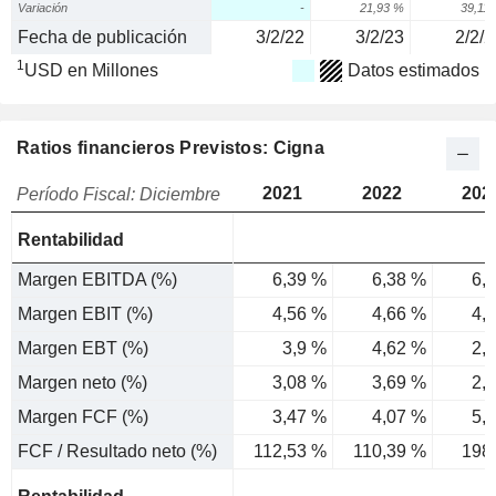
Variación
-
21,93 %
39,11
Fecha de publicación
3/2/22
3/2/23
2/2/2
1
USD en Millones
Datos estimados
Ratios financieros Previstos: Cigna
2021
2022
202
Período Fiscal: Diciembre
Rentabilidad
Margen EBITDA (%)
6,39 %
6,38 %
6,
Margen EBIT (%)
4,56 %
4,66 %
4,
Margen EBT (%)
3,9 %
4,62 %
2,
Margen neto (%)
3,08 %
3,69 %
2,
Margen FCF (%)
3,47 %
4,07 %
5,
FCF / Resultado neto (%)
112,53 %
110,39 %
198