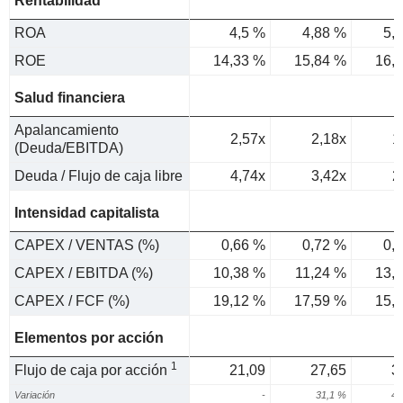
Rentabilidad
ROA
4,5 %
4,88 %
5,
ROE
14,33 %
15,84 %
16,
Salud financiera
Apalancamiento
2,57x
2,18x
1
(Deuda/EBITDA)
Deuda / Flujo de caja libre
4,74x
3,42x
2
Intensidad capitalista
CAPEX / VENTAS (%)
0,66 %
0,72 %
0,
CAPEX / EBITDA (%)
10,38 %
11,24 %
13,
CAPEX / FCF (%)
19,12 %
17,59 %
15,
Elementos por acción
1
Flujo de caja por acción
21,09
27,65
3
Variación
-
31,1 %
43