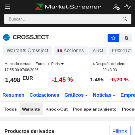
CROSSJECT
1,498
€
-1,45 %
CROSSJECT
Warrants Crossject
Acciones
ALCJ
FR0011716
Mercado cerrado -
Euronext Paris
Después del cierre
17:55:00 07/08/2026
20:43:03
EUR
-1,45 %
1,498
1,495
-0,20 %
Resumen
Cotizaciones
Gráficos
Noticias
Empr
Todos
Warrants
Knock-Out
Prod apalancamiento
Produ
Filtros
Productos derivados