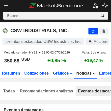
CSW INDUSTRIALS, INC.
350,68
$
+0,85 %
CSW INDUSTRIALS, INC.
Eventos destacados CSW Industrials, Inc.
Acciones
Mercado cerrado -
NYSE
22:00:02 07/08/2026
Varia. 1 de enero.
USD
+0,85 %
350,68
+19,47 %
Resumen
Cotizaciones
Gráficos
Noticias
Empr
Todas
Recomendaciones analistas
Eventos destaca
Eventos destacados