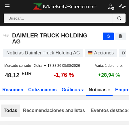
DAIMLER TRUCK HOLDING AG
48,12
€
-1,76 %
DAIMLER TRUCK HOLDING
AG
Noticias Daimler Truck Holding AG
Acciones
DT
Mercado cerrado -
Xetra
17:38:26 05/08/2026
Varia. 1 de enero.
EUR
-1,76 %
48,12
+28,94 %
Resumen
Cotizaciones
Gráficos
Noticias
Empr
Todas
Recomendaciones analistas
Eventos destaca