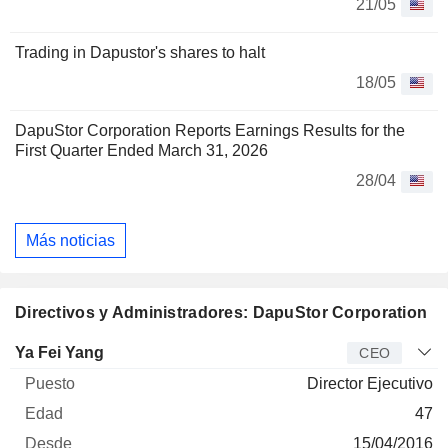
21/05
Trading in Dapustor's shares to halt
18/05
DapuStor Corporation Reports Earnings Results for the
First Quarter Ended March 31, 2026
28/04
Más noticias
Directivos y Administradores: DapuStor Corporation
Director
Puesto
Edad
Desde
Ya Fei Yang
CEO
Director Ejecutivo
47
15/04/2016