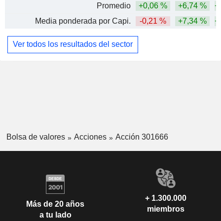
Promedio
+0,06 %
+6,74 %
+
Media ponderada por Capi.
-0,21 %
+7,34 %
+
Ver todos los resultados del sector
Bolsa de valores
Acciones
Acción 301666
+ 1.300.000
Más de 20 años
miembros
a tu lado