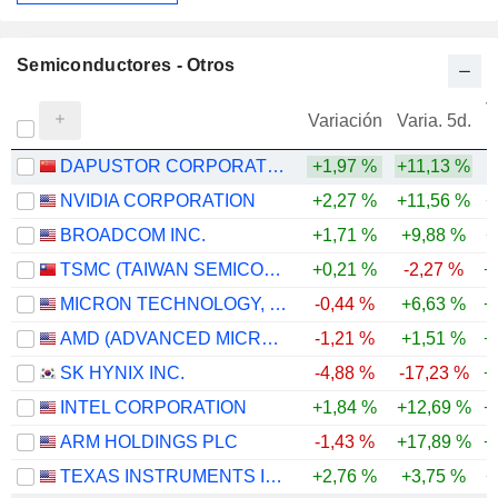
Semiconductores - Otros
V
Variación
Varia. 5d.
DAPUSTOR CORPORATION
+1,97 %
+11,13 %
NVIDIA CORPORATION
+2,27 %
+11,56 %
+
BROADCOM INC.
+1,71 %
+9,88 %
+
TSMC (TAIWAN SEMICONDUCTOR MANUFACTURING COMPANY)
+0,21 %
-2,27 %
+
MICRON TECHNOLOGY, INC.
-0,44 %
+6,63 %
+
AMD (ADVANCED MICRO DEVICES)
-1,21 %
+1,51 %
+
SK HYNIX INC.
-4,88 %
-17,23 %
+
INTEL CORPORATION
+1,84 %
+12,69 %
+
ARM HOLDINGS PLC
-1,43 %
+17,89 %
+
TEXAS INSTRUMENTS INCORPORATED
+2,76 %
+3,75 %
+