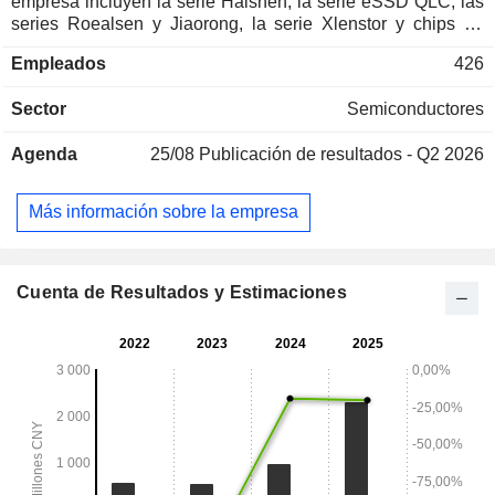
empresa incluyen la serie Haishen, la serie eSSD QLC, las
series Roealsen y Jiaorong, la serie Xlenstor y chips de
almacenamiento. Estos productos se utilizan en los sectores
Empleados
426
de Internet, la computación en la nube, las
telecomunicaciones, las finanzas y la energía. La empresa
Sector
Semiconductores
también presta servicios técnicos relacionados. La empresa
desarrolla su actividad principalmente en los mercados
Agenda
25/08
Publicación de resultados - Q2 2026
nacionales e internacionales.
Más información sobre la empresa
Cuenta de Resultados y Estimaciones