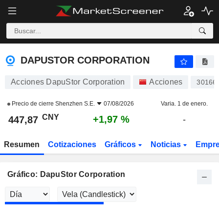
DAPUSTOR CORPORATION
447,87
¥
+1,97 %
DAPUSTOR CORPORATION
Acciones DapuStor Corporation
Acciones
30166
Precio de cierre
Shenzhen S.E.
07/08/2026
Varia. 1 de enero.
CNY
+1,97 %
447,87
-
Resumen
Cotizaciones
Gráficos
Noticias
Empr
Gráfico: DapuStor Corporation