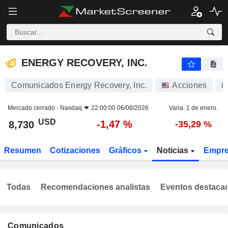
ENERGY RECOVERY, INC.
8,730
$
-1,47 %
ENERGY RECOVERY, INC.
Comunicados Energy Recovery, Inc.
Acciones
E
Mercado cerrado -
Nasdaq
22:00:00 06/08/2026
Varia. 1 de enero.
USD
-1,47 %
8,730
-35,29 %
Resumen
Cotizaciones
Gráficos
Noticias
Empr
Todas
Recomendaciones analistas
Eventos destaca
Comunicados