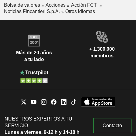
Bolsa de valores
Acciones
Acción FCT
Noticias Fincantieri S.p.A.
Otros idiomas
+ 1.300.000
Más de 20 años
miembros
a tu lado
NUESTROS EXPERTOS A TU
SERVICIO
Contacto
Lunes a viernes, 9-12 h y 14-18 h