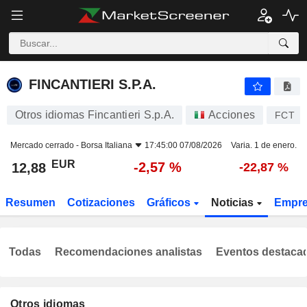
FINCANTIERI S.P.A.
12,88
€
-2,57 %
FINCANTIERI S.P.A.
Otros idiomas Fincantieri S.p.A.
Acciones
FCT
Mercado cerrado -
Borsa Italiana
17:45:00 07/08/2026
Varia. 1 de enero.
EUR
-2,57 %
12,88
-22,87 %
Resumen
Cotizaciones
Gráficos
Noticias
Empr
Todas
Recomendaciones analistas
Eventos destaca
Otros idiomas