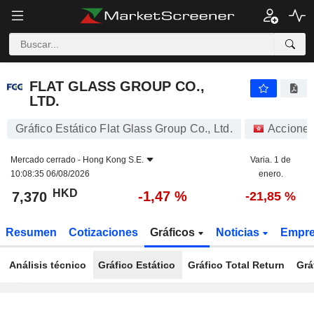
FLAT GLASS GROUP CO., LTD.
7,370
$
-1,47 %
FLAT GLASS GROUP CO.,
LTD.
Gráfico Estático Flat Glass Group Co., Ltd.
Accione
Mercado cerrado -
Hong Kong S.E.
Varia. 1 de
10:08:35 06/08/2026
enero.
HKD
-1,47 %
7,370
-21,85 %
Resumen
Cotizaciones
Gráficos
Noticias
Empr
Análisis técnico
Gráfico Estático
Gráfico Total Return
Grá