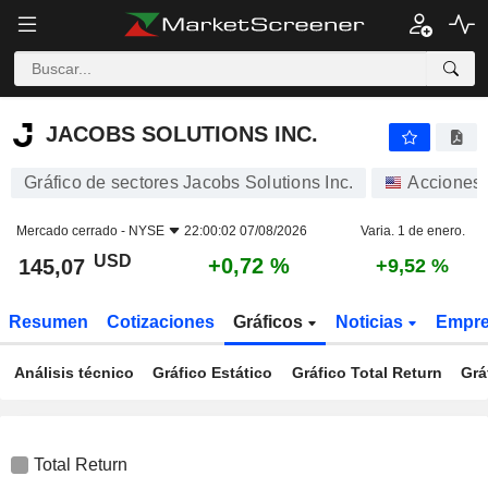
JACOBS SOLUTIONS INC.
145,07
$
+0,72 %
JACOBS SOLUTIONS INC.
Gráfico de sectores Jacobs Solutions Inc.
Acciones
Mercado cerrado -
NYSE
22:00:02 07/08/2026
Varia. 1 de enero.
USD
+0,72 %
145,07
+9,52 %
Resumen
Cotizaciones
Gráficos
Noticias
Empr
Análisis técnico
Gráfico Estático
Gráfico Total Return
Grá
Total Return