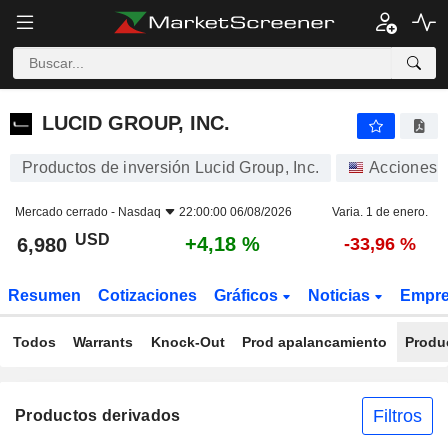
LUCID GROUP, INC.
6,980
$
+4,18 %
LUCID GROUP, INC.
Productos de inversión Lucid Group, Inc.
Acciones
Mercado cerrado -
Nasdaq
22:00:00 06/08/2026
Varia. 1 de enero.
USD
+4,18 %
6,980
-33,96 %
Resumen
Cotizaciones
Gráficos
Noticias
Empr
Todos
Warrants
Knock-Out
Prod apalancamiento
Produ
Filtros
Productos derivados