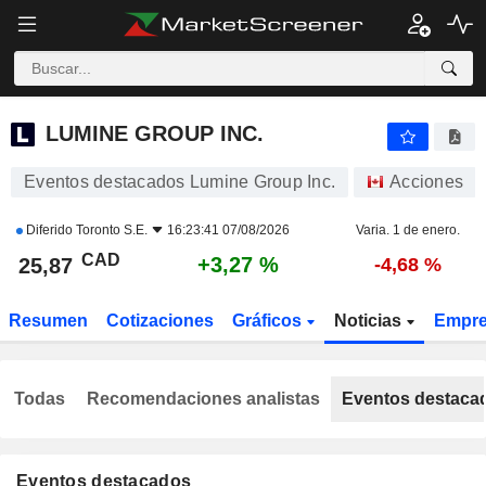
LUMINE GROUP INC.
25,87
$
+3,27 %
LUMINE GROUP INC.
Eventos destacados Lumine Group Inc.
Acciones
Diferido
Toronto S.E.
16:23:41 07/08/2026
Varia. 1 de enero.
CAD
+3,27 %
25,87
-4,68 %
Resumen
Cotizaciones
Gráficos
Noticias
Empr
Todas
Recomendaciones analistas
Eventos destaca
Eventos destacados