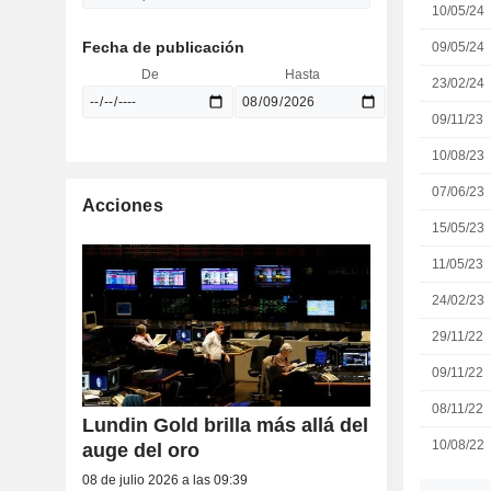
10/05/24
Fecha de publicación
09/05/24
De
Hasta
23/02/24
09/11/23
10/08/23
07/06/23
Acciones
15/05/23
11/05/23
24/02/23
29/11/22
09/11/22
08/11/22
Lundin Gold brilla más allá del
10/08/22
auge del oro
08 de julio 2026 a las 09:39