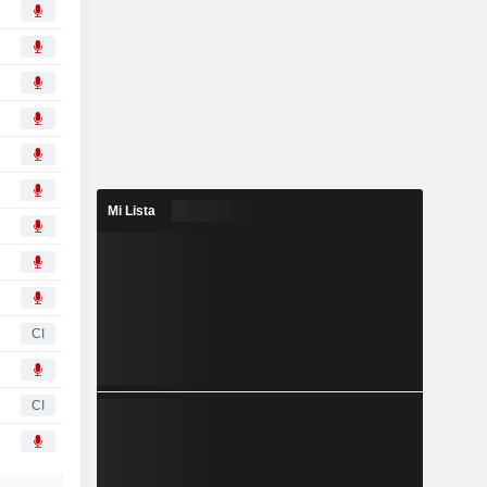
Mi Lista
CI
CI