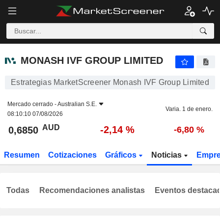
MONASH IVF GROUP LIMITED
0,6850
$
-2,14 %
MONASH IVF GROUP LIMITED
Estrategias MarketScreener Monash IVF Group Limited
Mercado cerrado -
Australian S.E.
Varia. 1 de enero.
08:10:10 07/08/2026
AUD
-2,14 %
0,6850
-6,80 %
Resumen
Cotizaciones
Gráficos
Noticias
Empr
Todas
Recomendaciones analistas
Eventos destaca