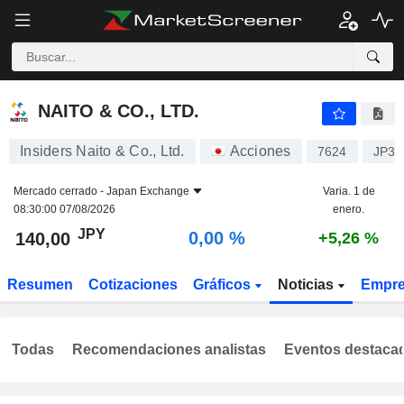
NAITO & CO., LTD.
140,00
¥
0,00 %
NAITO & CO., LTD.
Insiders Naito & Co., Ltd.
Acciones
7624
JP36
Mercado cerrado -
Japan Exchange
Varia. 1 de
08:30:00 07/08/2026
enero.
JPY
0,00 %
140,00
+5,26 %
Resumen
Cotizaciones
Gráficos
Noticias
Empr
Todas
Recomendaciones analistas
Eventos destaca