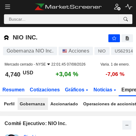
NIO INC.
4,740
$
+3,04 %
NIO INC.
Gobernanza NIO Inc.
Acciones
NIO
US62914V
Mercado cerrado -
NYSE
22:01:45 07/08/2026
Varia. 1 de enero.
USD
+3,04 %
4,740
-7,06 %
Resumen
Cotizaciones
Gráficos
Noticias
Empr
Perfil
Gobernanza
Accionariado
Operaciones de accionis
Comité Ejecutivo: NIO Inc.
Funciones