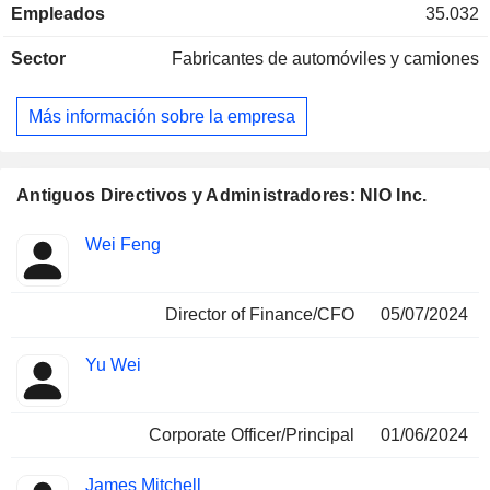
Empleados
35.032
empresa se centra en desarrollar capacidades internas,
entre las que se incluyen el intercambio de baterías, la
Sector
Fabricantes de automóviles y camiones
conducción asistida e inteligente, las tecnologías digitales,
el tren de potencia eléctrico y las baterías, así como la
ingeniería y el diseño de vehículos, entre otras, con el fin de
Más información sobre la empresa
controlar el diseño y el desarrollo de la arquitectura de
software y hardware de los vehículos y de los componentes
críticos.
Antiguos Directivos y Administradores: NIO Inc.
Funciones
Wei Feng
Insider
ocupadas
Director of Finance/CFO
05/07/2024
Yu Wei
Corporate Officer/Principal
01/06/2024
James Mitchell