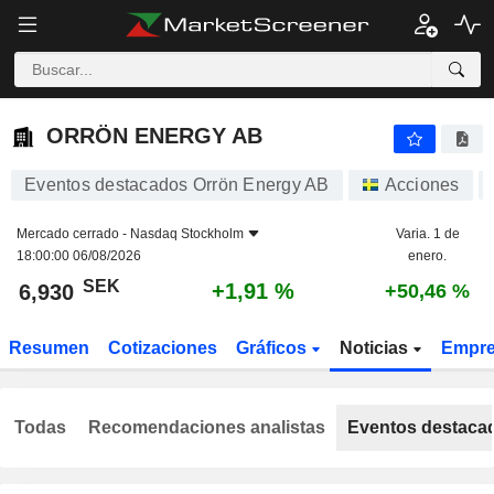
ORRÖN ENERGY AB
6,930
kr
+1,91 %
ORRÖN ENERGY AB
Eventos destacados Orrön Energy AB
Acciones
Mercado cerrado -
Nasdaq Stockholm
Varia. 1 de
18:00:00 06/08/2026
enero.
SEK
+1,91 %
6,930
+50,46 %
Resumen
Cotizaciones
Gráficos
Noticias
Empr
Todas
Recomendaciones analistas
Eventos destaca