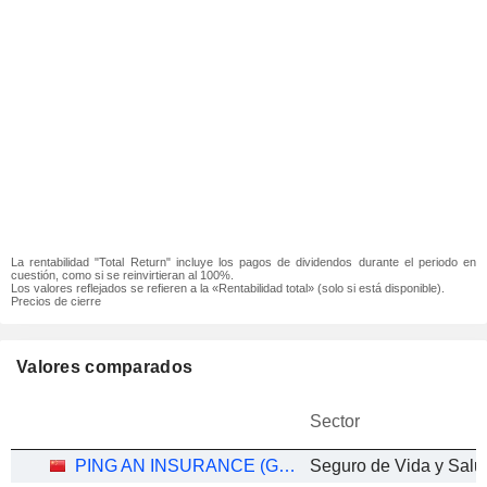
La rentabilidad "Total Return" incluye los pagos de dividendos durante el periodo en
cuestión, como si se reinvirtieran al 100%.
Los valores reflejados se refieren a la «Rentabilidad total» (solo si está disponible).
Precios de cierre
Valores comparados
Sector
PING AN INSURANCE (GROUP) COMPANY OF CHINA, LTD.
Seguro de Vida y Salud