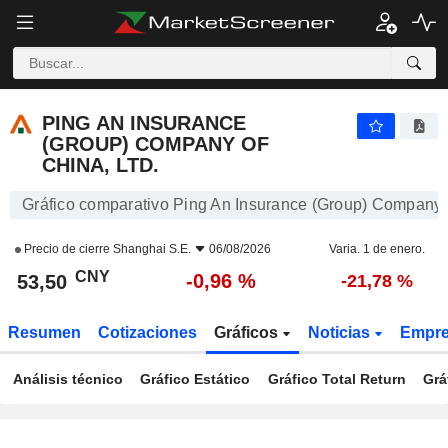
PING AN INSURANCE (GROUP) COMPANY OF CHINA, LTD.
53,50
¥
-0,96 %
PING AN INSURANCE
(GROUP) COMPANY OF
CHINA, LTD.
Gráfico comparativo Ping An Insurance (Group) Company o
Precio de cierre
Shanghai S.E.
06/08/2026
Varia. 1 de enero.
CNY
-0,96 %
53,50
-21,78 %
Resumen
Cotizaciones
Gráficos
Noticias
Empr
Análisis técnico
Gráfico Estático
Gráfico Total Return
Grá