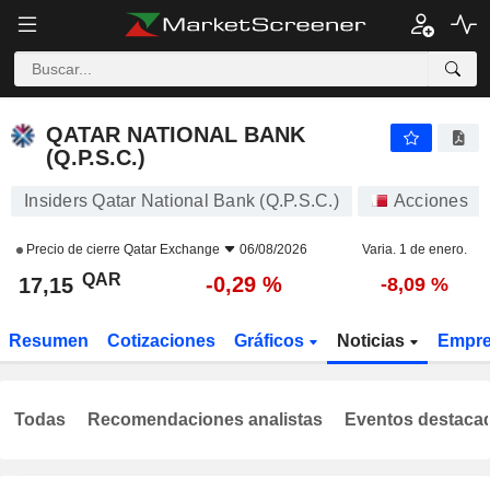
QATAR NATIONAL BANK (Q.P.S.C.)
17,15
﷼
-0,29 %
QATAR NATIONAL BANK
(Q.P.S.C.)
Insiders Qatar National Bank (Q.P.S.C.)
Acciones
Precio de cierre
Qatar Exchange
06/08/2026
Varia. 1 de enero.
QAR
-0,29 %
17,15
-8,09 %
Resumen
Cotizaciones
Gráficos
Noticias
Empr
Todas
Recomendaciones analistas
Eventos destaca