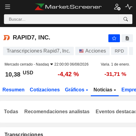
RAPID7, INC.
10,38
$
-4,42 %
RAPID7, INC.
Transcripciones Rapid7, Inc.
Acciones
RPD
U
Mercado cerrado -
Nasdaq
22:00:00 06/08/2026
Varia. 1 de enero.
USD
-4,42 %
10,38
-31,71 %
Resumen
Cotizaciones
Gráficos
Noticias
Empr
Todas
Recomendaciones analistas
Eventos destaca
Transcripciones