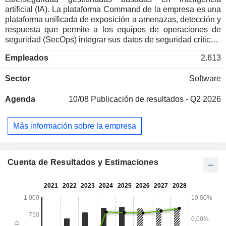
artificial (IA). La plataforma Command de la empresa es una
plataforma unificada de exposición a amenazas, detección y
respuesta que permite a los equipos de operaciones de
seguridad (SecOps) integrar sus datos de seguridad críticos,
al proporcionar una visión unificada de las vulnerabilidades,
Empleados
2.613
las exposiciones y las amenazas, desde los dispositivos
finales hasta la nube, con el fin de subsanar las brechas de
Sector
Software
seguridad y prevenir ataques. Su oferta incluye detección y
respuesta, gestión de exposiciones y otras capacidades y
Agenda
10/08
Publicación de resultados - Q2 2026
servicios. Sus ofertas de detección y respuesta incluyen
Managed Threat Complete (MTC), Incident Command,
Incident Response Services, Threat Intelligence, Managed
Más información sobre la empresa
Digital Risk Protection y Vector Command. Sus ofertas de
gestión de exposiciones incluyen Surface Command,
Exposure Command, Rapid7 Cloud Security y Rapid7
Vulnerability Management. Sus otras capacidades y
Cuenta de Resultados y Estimaciones
servicios incluyen Rapid7 Application Security, Managed
Vulnerability Management, Managed Application Security
(MAS) y pruebas de penetración.