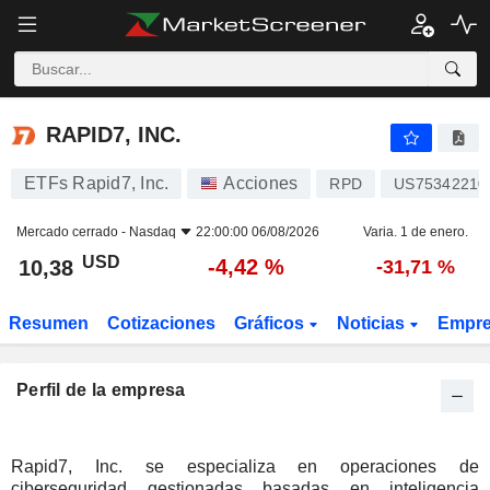
RAPID7, INC.
10,38
$
-4,42 %
RAPID7, INC.
ETFs Rapid7, Inc.
Acciones
RPD
US75342210
Mercado cerrado -
Nasdaq
22:00:00 06/08/2026
Varia. 1 de enero.
USD
-4,42 %
10,38
-31,71 %
Resumen
Cotizaciones
Gráficos
Noticias
Empr
Perfil de la empresa
Rapid7, Inc. se especializa en operaciones de
ciberseguridad gestionadas basadas en inteligencia