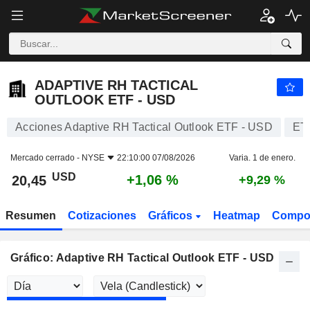
ADAPTIVE RH TACTICAL OUTLOOK ETF - USD
20,45
$
+1,06 %
ADAPTIVE RH TACTICAL
OUTLOOK ETF - USD
Acciones Adaptive RH Tactical Outlook ETF - USD
ET
Mercado cerrado -
NYSE
22:10:00 07/08/2026
Varia. 1 de enero.
USD
+1,06 %
20,45
+9,29 %
Resumen
Cotizaciones
Gráficos
Heatmap
Compo
Gráfico: Adaptive RH Tactical Outlook ETF - USD