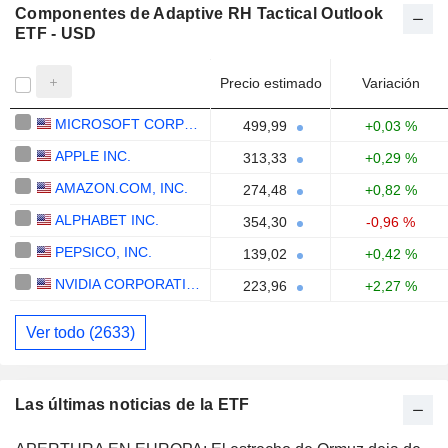
Componentes de Adaptive RH Tactical Outlook
ETF - USD
Precio estimado
Variación
MICROSOFT CORPORATION
499,99
+0,03 %
APPLE INC.
313,33
+0,29 %
AMAZON.COM, INC.
274,48
+0,82 %
ALPHABET INC.
354,30
-0,96 %
PEPSICO, INC.
139,02
+0,42 %
NVIDIA CORPORATION
223,96
+2,27 %
Ver todo (2633)
Las últimas noticias de la ETF