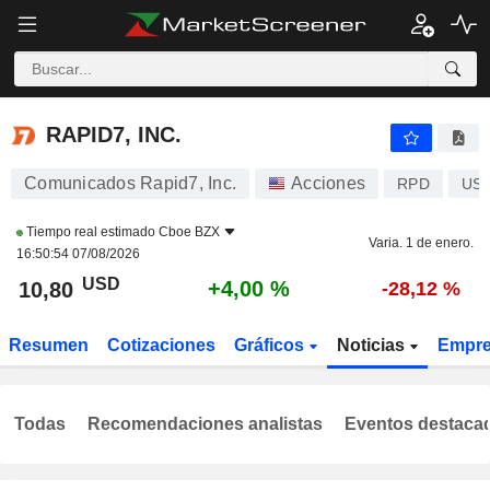
RAPID7, INC.
10,80
$
+4,00 %
RAPID7, INC.
Comunicados Rapid7, Inc.
Acciones
RPD
US7
Tiempo real estimado
Cboe BZX
Varia. 1 de enero.
16:50:54 07/08/2026
USD
+4,00 %
10,80
-28,12 %
Resumen
Cotizaciones
Gráficos
Noticias
Empr
Todas
Recomendaciones analistas
Eventos destaca