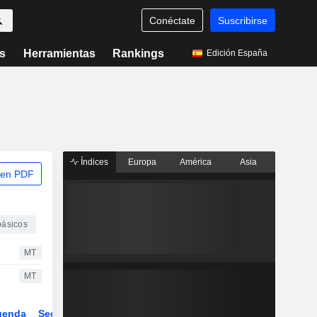
Conéctate
Suscribirse
s
Herramientas
Rankings
Edición España
Índices
Europa
América
Asia
 en PDF
básicos
MT
MT
genda
Sector
ETFs