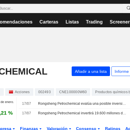
omendaciones
Carteras
Listas
Trading
Screener
CHEMICAL
Añadir a una lista
Informe
.
Acciones
002493
CNE100000W60
Productos químicos 
1 de enero.
17/07
Rongsheng Petrochemical evalúa una posible inversión de la filial de Aramco en un proyecto de nuevos materiales; sus acciones suben un 3%
,21 %
17/07
Rongsheng Petrochemical invertirá 19.600 millones de yuanes en un proyecto de modernización
presa
Finanzas
Valoración
Consenso
Ratings
A