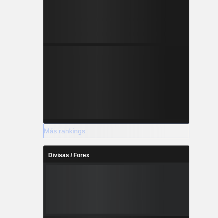
Más rankings
Divisas / Forex