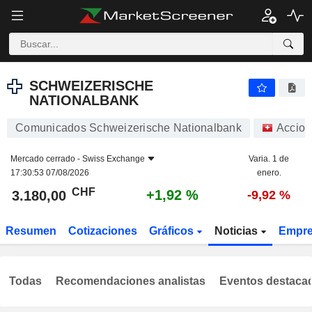
SCHWEIZERISCHE NATIONALBANK
3.180,00
CHF
+1,92 %
SCHWEIZERISCHE
NATIONALBANK
Comunicados Schweizerische Nationalbank
Accion
Mercado cerrado -
Swiss Exchange
Varia. 1 de
17:30:53 07/08/2026
enero.
CHF
+1,92 %
3.180,00
-9,92 %
Resumen
Cotizaciones
Gráficos
Noticias
Empr
Todas
Recomendaciones analistas
Eventos destaca