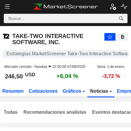
TAKE-TWO INTERACTIVE SOFTWARE, INC.
246,50
$
+6,04 %
TAKE-TWO INTERACTIVE
SOFTWARE, INC.
Estrategias MarketScreener Take-Two Interactive Software,
Mercado cerrado -
Nasdaq
22:00:00 07/08/2026
Varia. 1 de enero.
USD
+6,04 %
246,50
-3,72 %
Resumen
Cotizaciones
Gráficos
Noticias
Empr
Todas
Recomendaciones analistas
Eventos destaca