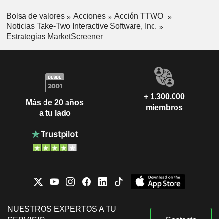
Bolsa de valores
Acciones
Acción TTWO
Noticias Take-Two Interactive Software, Inc.
Estrategias MarketScreener
+ 1.300.000
Más de 20 años
miembros
a tu lado
NUESTROS EXPERTOS A TU