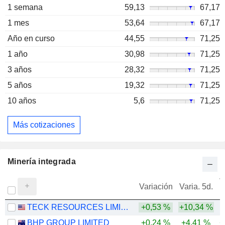
1 semana
59,13
67,17
1 mes
53,64
67,17
Año en curso
44,55
71,25
1 año
30,98
71,25
3 años
28,32
71,25
5 años
19,32
71,25
10 años
5,6
71,25
Más cotizaciones
Minería integrada
V
Variación
Varia. 5d.
TECK RESOURCES LIMITED
+0,53 %
+10,34 %
BHP GROUP LIMITED
+0,24 %
+4,41 %
+