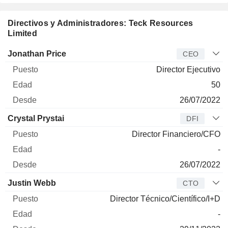
Directivos y Administradores: Teck Resources
Limited
Director
Puesto
Edad
Desde
Jonathan Price
CEO
Director Ejecutivo
50
26/07/2022
Crystal Prystai
DFI
Director Financiero/CFO
-
26/07/2022
Justin Webb
CTO
Director Técnico/Científico/I+D
-