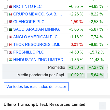
RIO TINTO PLC
+0,95 %
+4,93 %
+
GRUPO MÉXICO, S.A.B. DE C.V.
+2,26 %
+8,22 %
+
GLENCORE PLC
-1,59 %
+2,58 %
+
SAUDI ARABIAN MINING COMPANY (MAADEN)
+3,06 %
+5,87 %
+
ANGLO AMERICAN PLC
+1,16 %
+7,74 %
+
TECK RESOURCES LIMITED
-0,01 %
+9,95 %
+
FRESNILLO PLC
+4,60 %
+15,72 %
+
HINDUSTAN ZINC LIMITED
+1,85 %
+11,43 %
+
Promedio
+1,30 %
+7,27 %
+
Media ponderada por Capi.
+0,92 %
+5,64 %
+
Ver todos los resultados del sector
Último Transcript: Teck Resources Limited