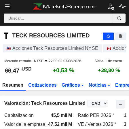
TECK RESOURCES LIMITED
66,47
$
+0,53 %
TECK RESOURCES LIMITED
Acciones Teck Resources Limited NYSE
Accion
Mercado cerrado -
NYSE
22:00:02 07/08/2026
Varia. 1 de enero.
USD
+0,53 %
66,47
+38,80 %
Resumen
Cotizaciones
Gráficos
Noticias
Empr
Valoración: Teck Resources Limited
Capitalización
45,5 mil M
Ratio PER 2026 *
15
Valor de la empresa
47,52 mil M
VE / Ventas 2026 *
3,